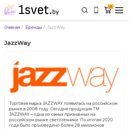
0
Адрес:
/
/
Главная
Бренды
JazzWay
ул. Каменногорская, 45
Время работы:
JazzWay
Пн-пт с 9:00 до 17:30
E-mail:
info@mpsnab.by
361-04-00
+375(29)
Заказать звонок
Торговая марка JAZZWAY появилась на российском
рынке в 2008 году. Сегодня продукция ТМ
JAZZWAY – одна из самых признанных на
российском рынке светотехники. По итогам 2020
года было произведено более 28 миллионов