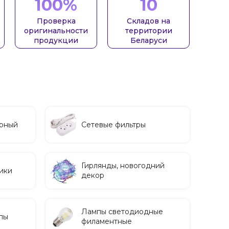
100%
10
Проверка
Складов на
оригинальности
территории
продукции
Беларуси
ерный
Сетевые фильтры
Гирлянды, новогодний
ики
декор
Лампы светодиодные
пы
филаментные