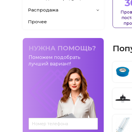
3
Распродажа
Пров
пос
Прочее
про
Поп
НУЖНА ПОМОЩЬ?
Поможем подобрать
лучший вариант!