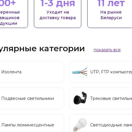
00+
1-3 дня
11 лет
еренных
Уходит на
На рынке
тавщиков
доставку товара
Беларуси
дукции
улярные категории
показать все
Изолента
UTP, FTP компьют
Подвесные светильники
Трековые светильн
Лампы люминесцентные
Светодиодные лам