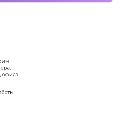
воим
ера,
, офиса
аботы.