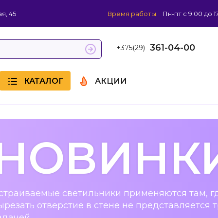
я, 45
Время работы:
Пн-пт с 9:00 до 1
361-04-00
+375(29)
КАТАЛОГ
АКЦИИ
НОВИНК
страиваемые светильники применяются там, г
ырезать отверстие в стене не представляется 
адачей.