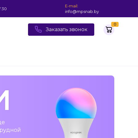
E-mail:
7:30
info@mpsnab.by
0
Заказать звонок
И
де
трудной