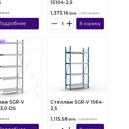
S
15104-2,5
заказ
1,373.16
1,373.16 BYN
BYN
Подробнее
В корзину
аз
лаж SGR-V
Стеллаж SGR-V 1564-
-3,0-DS
2,5
заказ
1,115.58
1,115.58 BYN
BYN