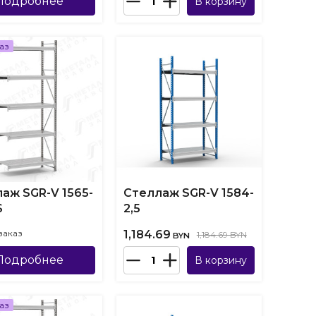
Подробнее
В корзину
аз
аж SGR-V 1565-
Стеллаж SGR-V 1584-
S
2,5
заказ
1,184.69
1,184.69 BYN
BYN
Подробнее
В корзину
аз