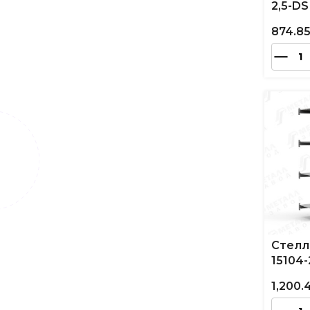
2,5-DS
874.8
Стелл
15104-
1,200.