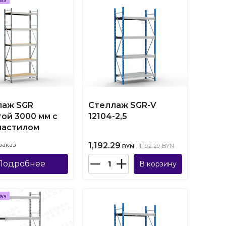
лаж SGR
Стеллаж SGR-V
ой 3000 мм с
12104-2,5
настилом
заказ
1,192.29
1,192.29 BYN
BYN
Подробнее
В корзину
аз