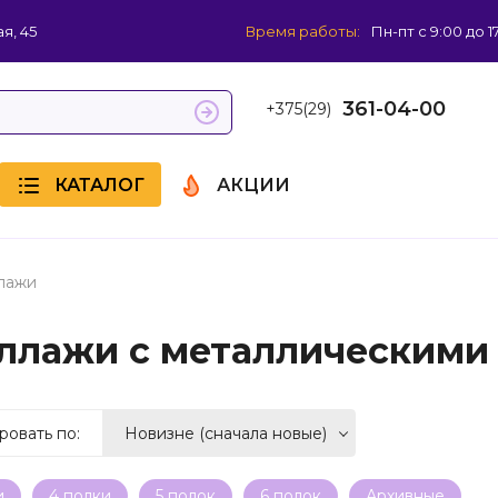
я, 45
Время работы:
Пн-пт с 9:00 до 1
361-04-00
+375(29)
КАТАЛОГ
АКЦИИ
лажи
ллажи с металлическими
ровать по:
Новизне (сначала новые)
Новизне (сначала новые)
и
4 полки
5 полок
6 полок
Архивные