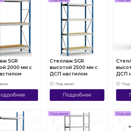
аж SGR
Стеллаж SGR
Стел
ой 2000 мм с
высотой 2500 мм с
высот
астилом
ДСП настилом
ДСП 
аказ
Под заказ
Под 
одробнее
Подробнее
Под заказ
Под зак