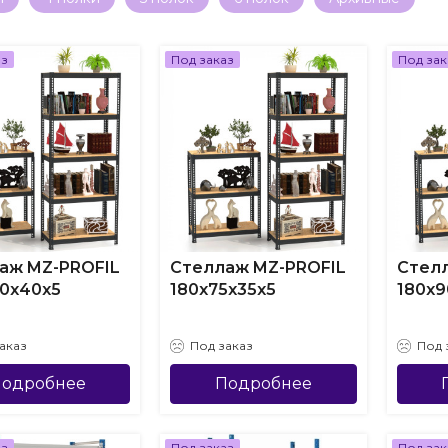
Цене (сначала дорогие)
Цене (сначала дешевые)
аз
Под заказ
Под зак
аж MZ-PROFIL
Стеллаж MZ-PROFIL
Стел
20х40х5
180х75х35х5
180х9
аказ
Под заказ
Под 
одробнее
Подробнее
аз
Под заказ
Под зак