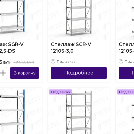
аж SGR-V
Стеллаж SGR-V
Стел
2,5-DS
12105-3,0
12105
5
Под заказ
Под 
1,019.55 BYN
BYN
Подробнее
В корзину
Под заказ
Под зак