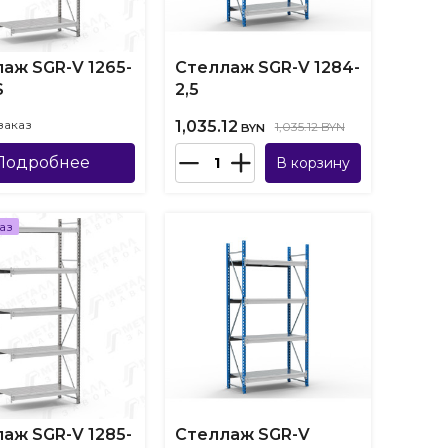
аж SGR-V 1265-
Стеллаж SGR-V 1284-
S
2,5
заказ
1,035.12
1,035.12 BYN
BYN
Подробнее
В корзину
аз
аж SGR-V 1285-
Стеллаж SGR-V