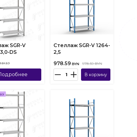
лаж SGR-V
Стеллаж SGR-V 1264-
-3,0-DS
2,5
заказ
978.59
978.59 BYN
BYN
Подробнее
В корзину
аз