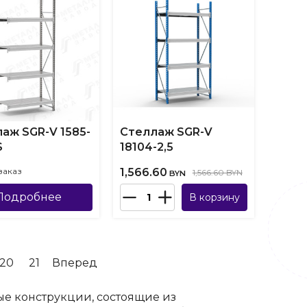
аж SGR-V 1585-
Стеллаж SGR-V
S
18104-2,5
заказ
1,566.60
1,566.60 BYN
BYN
Подробнее
В корзину
20
21
Вперед
ые конструкции, состоящие из