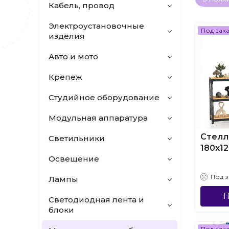
Кабель, провод
Электроустановочные
Под зак
изделия
Авто и мото
Крепеж
Студийное оборудование
Модульная аппаратура
Стелл
Светильники
180х1
Освещение
Под з
Лампы
П
Светодиодная лента и
блоки
Под зак