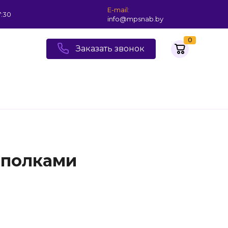
E-mail:
7:30
info@mpsnab.by
0
Заказать звонок
 полками