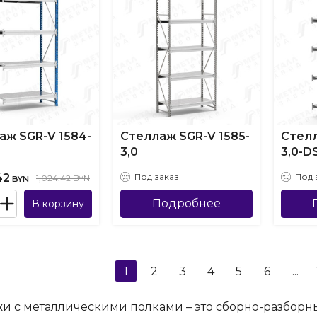
аж SGR-V 1584-
Стеллаж SGR-V 1585-
Стелл
3,0
3,0-D
42
Под заказ
Под 
1,024.42 BYN
BYN
Подробнее
В корзину
1
2
3
4
5
6
...
и с металлическими полками – это сборно-разборн