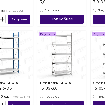
3,0
3,0-D
5
Под заказ
Под 
874.85 BYN
BYN
Подробнее
В корзину
Под заказ
Под зак
аж SGR-V
Стеллаж SGR-V
Стел
2,5-DS
15105-3,0
15105
42
Под заказ
Под 
1,200.42 BYN
BYN