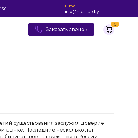
E-mail:
7:30
info@mpsnab.by
0
Заказать звонок
илетий существования заслужил доверие
м рынке. Последние несколько лет
табилизаторов напряжения в России.