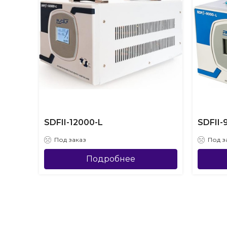
SDFII-12000-L
SDFII-
Под заказ
Под з
Подробнее