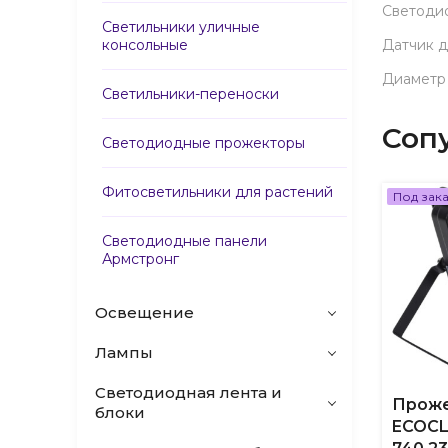
Светоди
Светильники уличные
консольные
Датчик 
Диаметр
Светильники-переноски
Соп
Светодиодные прожекторы
Фитосветильники для растений
Под зак
Светодиодные панели
Армстронг
Освещение
Лампы
Светодиодная лента и
Прож
блоки
ECOCL