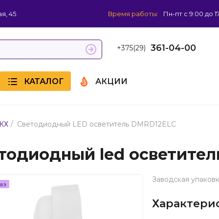
я, 45
Время работы:
Пн-пт с 9:00 до 1
361-04-00
+375(29)
КАТАЛОГ
АКЦИИ
/
КХ
Светодиодный LED осветитель DMRD12ELC
тодиодный led осветите
Заводская упаковк
аз
Характери