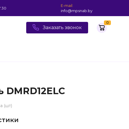
E-mail:
7:30
info@mpsnab.by
0
Заказать звонок
ль DMRD12ELC
а (шт)
стики