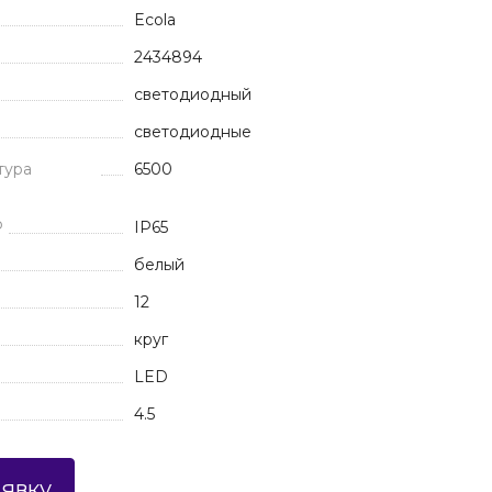
Ecola
2434894
светодиодный
светодиодные
тура
6500
P
IP65
белый
12
круг
LED
4.5
аявку