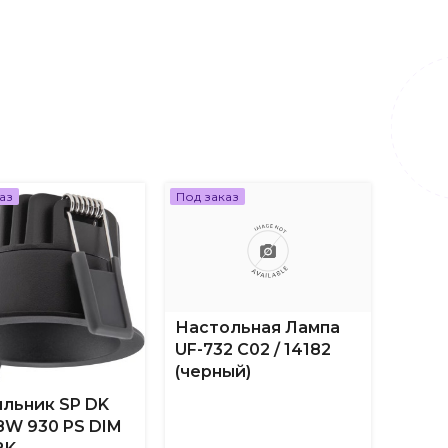
аз
Под заказ
Под за
Настольная Лампа
UF-732 C02 / 14182
(черный)
льник SP DK
Пото
 8W 930 PS DIM
свет