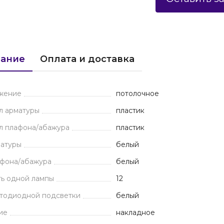
ание
Оплата и доставка
жение
потолочное
л арматуры
пластик
л плафона/абажура
пластик
матуры
белый
афона/абажура
белый
ь одной лампы
12
етодиодной подсветки
белый
ие
накладное