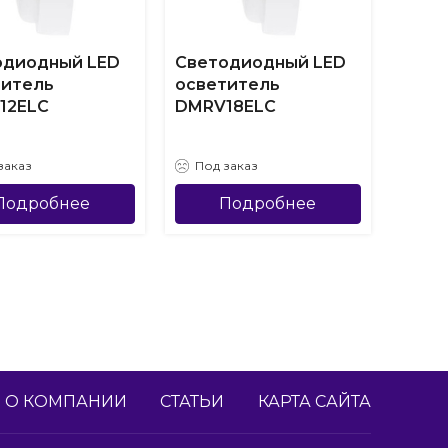
одиодный LED
Светодиодный LED
Свет
титель
осветитель
осве
12ELC
DMRV18ELC
DMRV
заказ
Под заказ
Под
Подробнее
Подробнее
О КОМПАНИИ
СТАТЬИ
КАРТА САЙТА