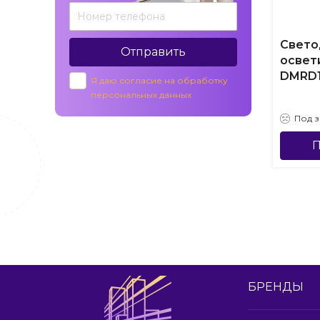
Свето
Отправить
освет
DMRD
Я даю согласие на обработку
персональных данных
Под з
П
БРЕНДЫ