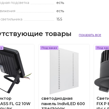
одная подсветка
есть
движения
есть
 светильника
15.5
утствующие товары
показать все
аз
Под заказ
Под зак
ектор
светодиодная
Свети
ASS FL G2 10W
панель IndiviLED 600
FIX P