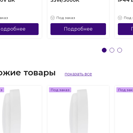
30V BK
33W/3000K
IP44 
аказ
Под заказ
Под 
одробнее
Подробнее
ожие товары
показать все
аз
Под заказ
Под зак