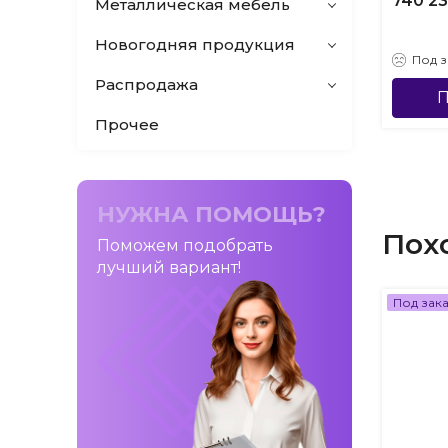
740 2
Металлическая мебель
Новогодняя продукция
Под з
Распродажа
П
Прочее
НУЖНА ПОМОЩЬ?
Пох
Поможем подобрать
лучший вариант!
Под зак