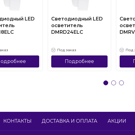
диодный LED
Светодиодный LED
Свет
итель
осветитель
осве
18ELC
DMRD24ELC
DMRV
аказ
Под заказ
Под 
одробнее
Подробнее
КОНТАКТЫ
ДОСТАВКА И ОПЛАТА
АКЦИИ