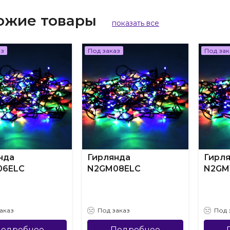
ожие товары
показать все
аз
Под заказ
Под зак
нда
Гирлянда
Гирл
06ELC
N2GM08ELC
N2GM
аказ
Под заказ
Под 
одробнее
Подробнее