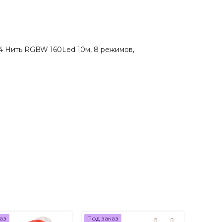
4 Нить RGBW 160Led 10м, 8 режимов,
аз
Под заказ
Под за