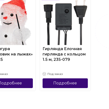
гура
Гирлянда Елочная
3D-ф
овик на лыжах»
гирлянда с кольцом
115х1
25
1.5 м, 235-079
(бел
заказ
Под заказ
Под
Подробнее
Подробнее