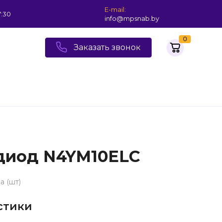
E-mail:
7:30
info@mpsnab.by
0
Заказать звонок
диод N4YM10ELC
а (шт)
стики