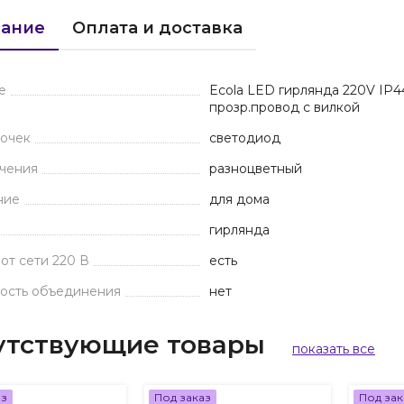
ание
Оплата и доставка
е
Ecola LED гирлянда 220V IP4
прозр.провод с вилкой
почек
светодиод
ечения
разноцветный
ние
для дома
гирлянда
от сети 220 В
есть
ость объединения
нет
утствующие товары
показать все
аз
Под заказ
Под зак