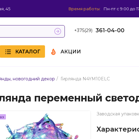
я, 45
Время работы:
Пн-пт с 9:00 до 1
361-04-00
+375(29)
КАТАЛОГ
АКЦИИ
/
янды, новогодний декор
Гирлянда N4YM10ELC
лянда переменный свето
Заводская упаковк
аз
Характери