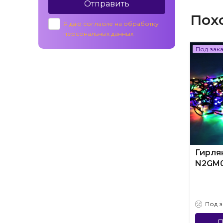
Отправить
Пох
Я даю согласие на обработку
персональных данных
Под зак
Гирля
N2GM
Под з
П