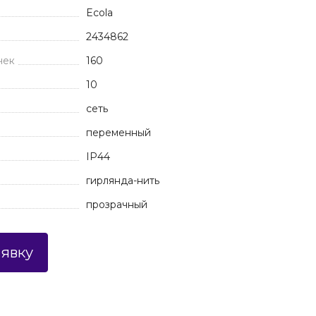
Ecola
2434862
чек
160
10
сеть
переменный
IP44
гирлянда-нить
прозрачный
аявку