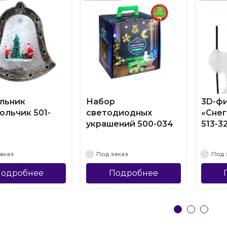
льник
Набор
3D-фи
ольчик 501-
светодиодных
«Снег
украшений 500-034
513-3
аказ
Под заказ
Под 
одробнее
Подробнее