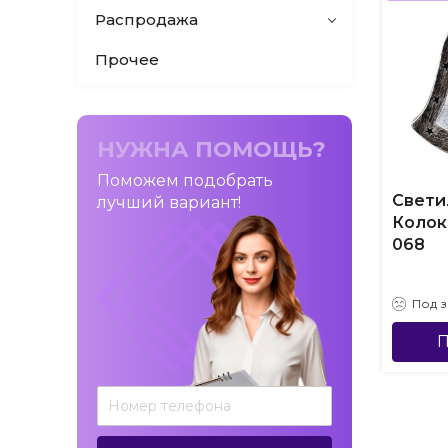
Распродажа
Прочее
НУЖНА ПОМОЩЬ?
Поможем подобрать
Свети
лучший вариант!
Колок
068
Под з
П