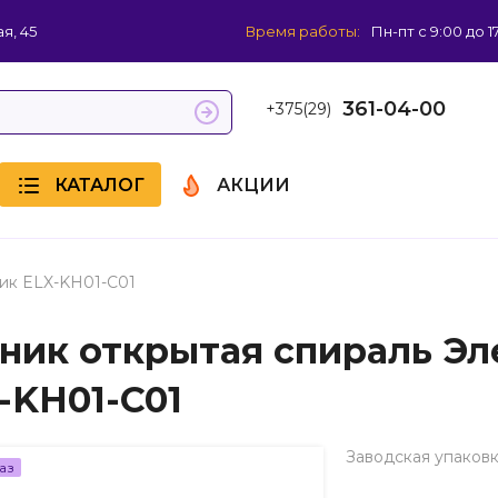
я, 45
Время работы:
Пн-пт с 9:00 до 1
361-04-00
+375(29)
КАТАЛОГ
АКЦИИ
ик ELX-KH01-C01
ник открытая спираль Эл
-KH01-C01
Заводская упаковк
аз