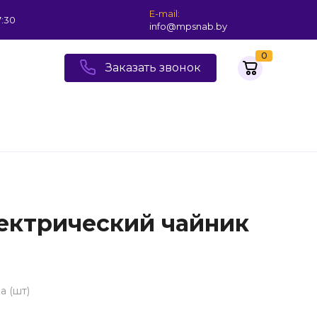
E-mail:
7:30
info@mpsnab.by
0
Заказать звонок
ектрический чайник
а (шт)