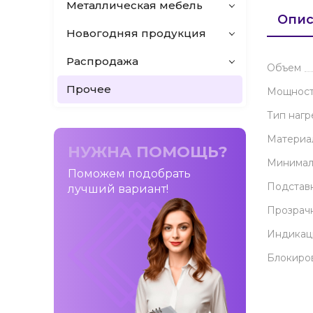
Металлическая мебель
Опис
Новогодняя продукция
Распродажа
Объем
Прочее
Мощност
Тип нагр
Материа
НУЖНА ПОМОЩЬ?
Минимал
Поможем подобрать
Подстав
лучший вариант!
Прозрачн
Индикац
Блокиро