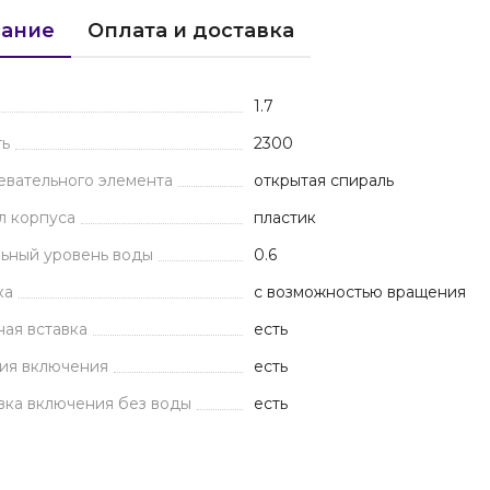
ание
Оплата и доставка
1.7
ь
2300
евательного элемента
открытая спираль
л корпуса
пластик
ьный уровень воды
0.6
ка
с возможностью вращения
ая вставка
есть
ия включения
есть
вка включения без воды
есть