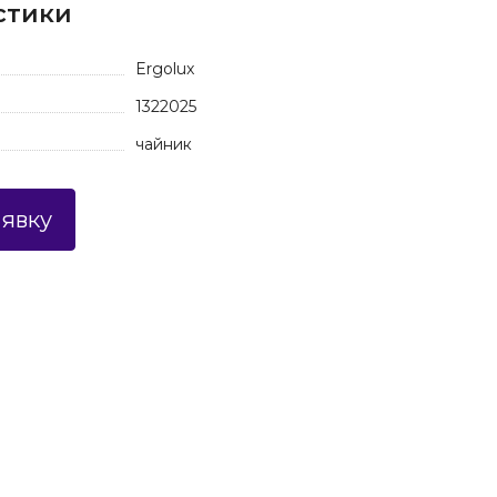
стики
Ergolux
1322025
чайник
аявку