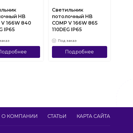
ильник
Светильник
Свет
лочный HB
потолочный HB
пото
 V 166W 840
COMP V 166W 865
COMP
G IP65
110DEG IP65
110DE
VS1R
заказ
Под заказ
Под
Подробнее
Подробнее
О КОМПАНИИ
СТАТЬИ
КАРТА САЙТА