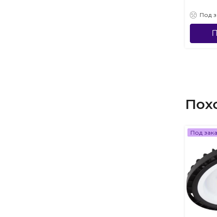
Под з
П
Пох
Под зак