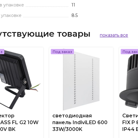
в упаковке
11
 упаковке
8.5
утствующие товары
показать все
аз
Под заказ
Под зак
ектор
светодиодная
Свети
ASS FL G2 10W
панель IndiviLED 600
FIX P
30V BK
33W/3000K
IP44 