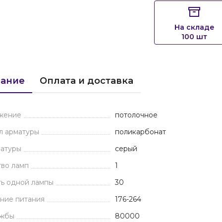
На складе
100 шт
ание
Оплата и доставка
жение
потолочное
л арматуры
поликарбонат
матуры
серый
тво ламп
1
ь одной лампы
30
ние питания
176-264
ужбы
80000