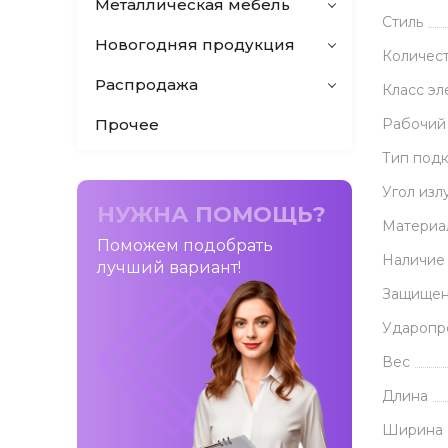
Металлическая мебель
Стиль
Новогодняя продукция
Количес
Распродажа
Класс эл
Прочее
Рабочий
Тип под
Угол изл
НУЖНА ПОМОЩЬ?
Материа
Поможем подобрать
Наличие
лучший вариант!
Защищен
Ударопр
Вес
Длина
Ширина