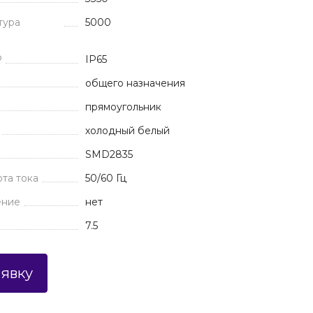
тура
5000
P
IP65
общего назначения
прямоугольник
холодный белый
SMD2835
та тока
50/60 Гц
ение
нет
7.5
аявку