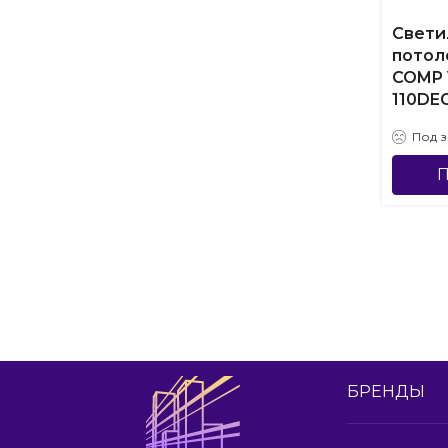
Свети
потол
COMP 
110DEG
Под з
П
БРЕНДЫ