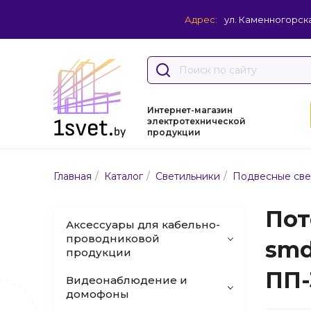
Адрес:
ул. Каменногорска
Интернет-магазин
электротехнической
продукции
/
/
/
Главная
Каталог
Светильники
Подвесные све
Пот
Аксессуары для кабельно-
проводниковой
smd
продукции
ПП-
Видеонаблюдение и
домофоны