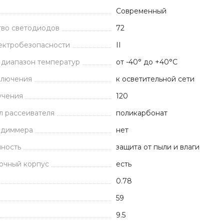
Современный
тво светодиодов
72
ектробезопасности
II
 диапазон температур
от -40° до +40°С
ключения
к осветительной сети
учения
120
л рассеивателя
поликарбонат
 диммера
нет
ность
защита от пыли и влаги
очный корпус
есть
0.78
59
9.5