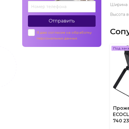
Ширина 
Высота в
Отправить
Соп
Я даю согласие на обработку
персональных данных
Под зак
Прож
ECOCL
740 2