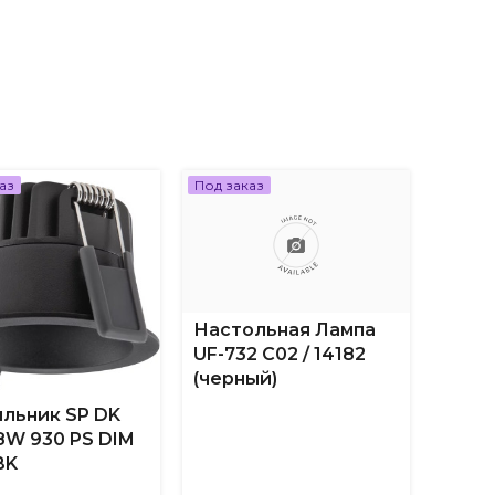
аз
Под заказ
Под за
Настольная Лампа
UF-732 C02 / 14182
(черный)
льник SP DK
Пото
 8W 930 PS DIM
свет
BK
ДВО-
IP54-