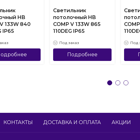
льник
Светильник
Свет
очный HB
потолочный HB
пото
V 133W 840
COMP V 133W 865
COMP
 IP65
110DEG IP65
110DE
аказ
Под заказ
Под 
одробнее
Подробнее
КОНТАКТЫ
ДОСТАВКА И ОПЛАТА
АКЦИИ