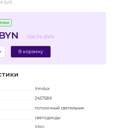
а (шт)
ичии
 BYN
136.74 BYN
В корзину
стики
Innolux
2457589
потолочный светильник
светодиоды
3350