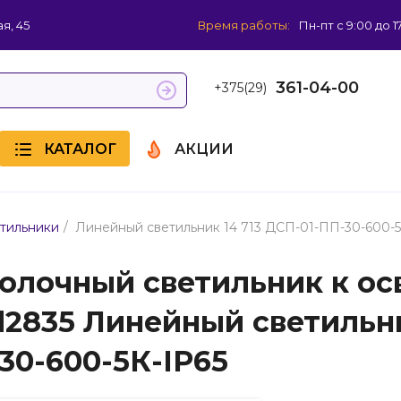
я, 45
Время работы:
Пн-пт с 9:00 до 1
361-04-00
+375(29)
КАТАЛОГ
АКЦИИ
/
тильники
Линейный светильник 14 713 ДСП-01-ПП-30-600-5
олочный светильник к ос
2835 Линейный светильник
30-600-5К-IP65