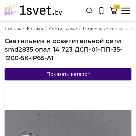
0
Адрес:
/
/
/
Главная
Каталог
Светильники
Подвесные светильник
ул. Каменногорская, 45
Светильник к осветительной сети
Время работы:
smd2835 опал 14 723 ДСП-01-ПП-35-
Пн-пт с 9:00 до 17:30
1200-5К-IP65-A1
E-mail:
info@mpsnab.by
Показать каталог
361-04-00
+375(29)
Заказать звонок