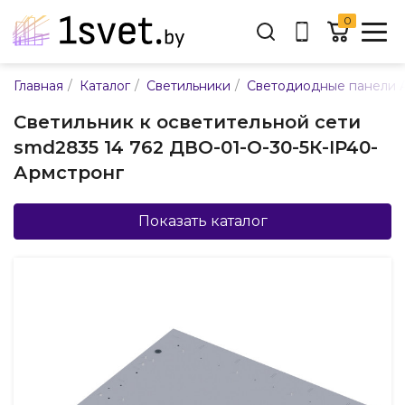
0
Адрес:
/
/
/
Главная
Каталог
Светильники
Светодиодные панели 
ул. Каменногорская, 45
Светильник к осветительной сети
Время работы:
smd2835 14 762 ДВО-01-О-30-5К-IP40-
Пн-пт с 9:00 до 17:30
Армстронг
E-mail:
info@mpsnab.by
Показать каталог
361-04-00
+375(29)
Заказать звонок