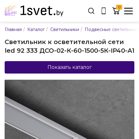
0
Адрес:
/
/
/
Главная
Каталог
Светильники
Подвесные светильник
ул. Каменногорская, 45
Светильник к осветительной сети
Время работы:
led 92 333 ДСО-02-К-60-1500-5К-IP40-A1
Пн-пт с 9:00 до 17:30
E-mail:
info@mpsnab.by
Показать каталог
361-04-00
+375(29)
Заказать звонок