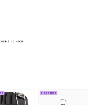
жиме - 3 часа
аз
Под заказ
Под за