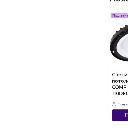
Под зак
Свети
потол
COMP 
110DEG
Под з
П