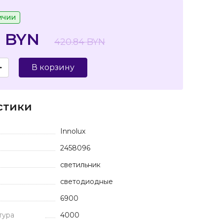
ичии
4 BYN
420.84 BYN
В корзину
стики
Innolux
2458096
светильник
светодиодные
6900
тура
4000