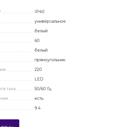
P
IP40
универсальное
белый
60
белый
прямоугольник
ние
220
LED
та тока
50/60 Гц
ение
есть
9.4