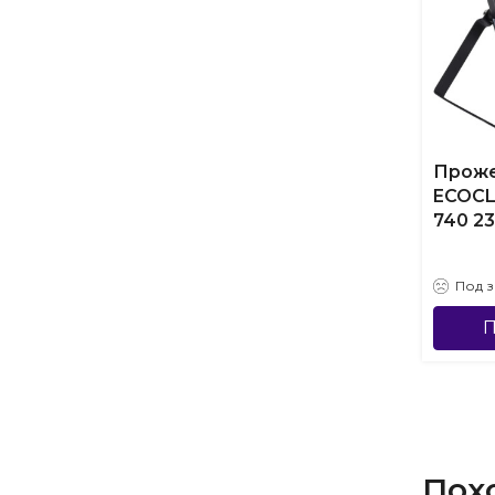
Прож
ECOCL
740 2
Под з
П
Пох