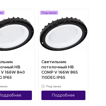
аз
Под заказ
Под за
ильник
Светильник
Свет
лочный HB
потолочный HB
пото
 V 166W 840
COMP V 166W 865
COMP
G IP65
110DEG IP65
110DE
VS1R
заказ
Под заказ
Под
Подробнее
Подробнее