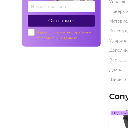
Управле
Поверхн
Отправить
Материа
Класс у
Я даю согласие на обработку
персональных данных
Ударопр
Дополни
Вес
Длина
Ширина
Соп
Под зак