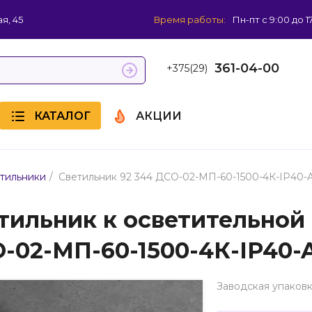
я, 45
Время работы:
Пн-пт с 9:00 до 1
361-04-00
+375(29)
КАТАЛОГ
АКЦИИ
/
тильники
Светильник 92 344 ДСО-02-МП-60-1500-4К-IP40-
тильник к осветительной 
-02-МП-60-1500-4К-IP40-
Заводская упаковк