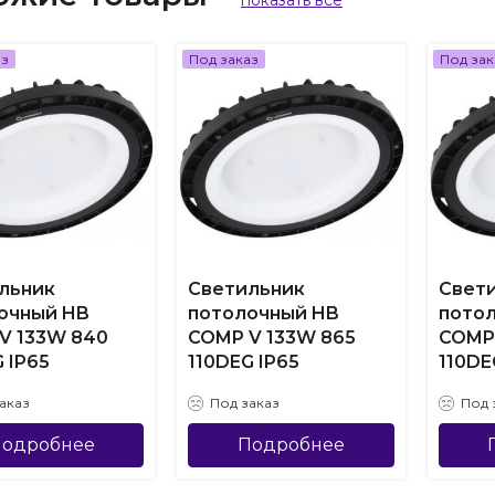
показать все
аз
Под заказ
Под зак
льник
Светильник
Свет
очный HB
потолочный HB
пото
V 133W 840
COMP V 133W 865
COMP
 IP65
110DEG IP65
110DE
аказ
Под заказ
Под 
одробнее
Подробнее