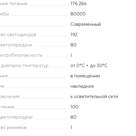
ние питания
176-264
ужбы
80000
Современный
тво светодиодов
192
светопередачи
80
ектробезопасности
I
 диапазон температур
от 0°C + до 30°C
ние
в помещении
ие
накладное
ключения
к осветительной сети
учения
100
цветопередачи
80
тво режимов
1