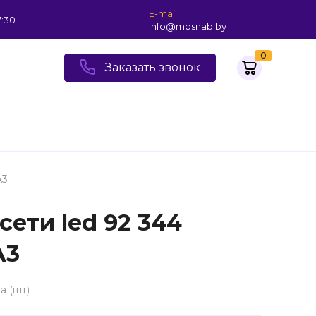
E-mail:
7:30
info@mpsnab.by
0
Заказать звонок
A3
сети led 92 344
A3
а (шт)