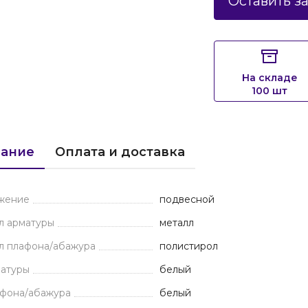
Оставить з
На складе
100 шт
ание
Оплата и доставка
жение
подвесной
л арматуры
металл
л плафона/абажура
полистирол
матуры
белый
афона/абажура
белый