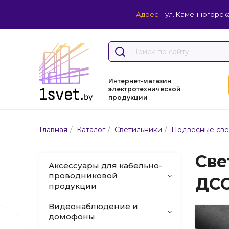
Адрес:
ул. Каменногорска
Интернет-магазин
электротехнической
продукции
/
/
/
Главная
Каталог
Светильники
Подвесные све
Све
Аксессуары для кабельно-
проводниковой
ДСО
продукции
Видеонаблюдение и
домофоны