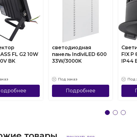
ектор
светодиодная
Свети
ASS FL G2 10W
панель IndiviLED 600
FIX P
30V BK
33W/3000K
IP44 
аказ
Под заказ
Под 
одробнее
Подробнее
ожие товары