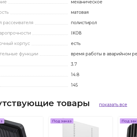
ние
механическое
ость
матовая
л рассеивателя
полистирол
даропрочности
IK08
очный корпус
есть
тельные функции
время работы в аварийном ре
3.7
14.8
145
утствующие товары
показать все
аз
Под заказ
Под зак