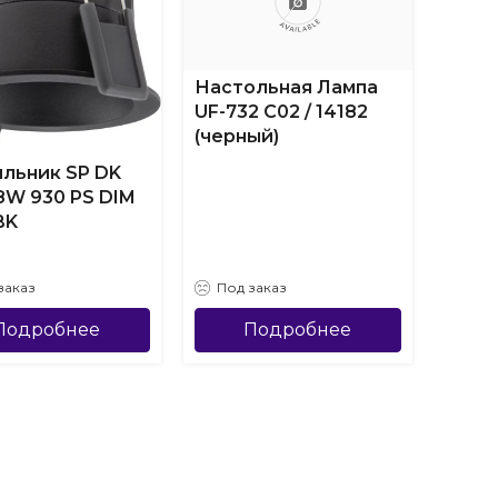
Настольная Лампа
UF-732 C02 / 14182
(черный)
льник SP DK
Пото
 8W 930 PS DIM
свет
BK
ДВО-
IP54-
заказ
Под заказ
Под
Подробнее
Подробнее