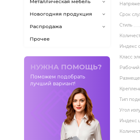
Металлическая мебель
Напряже
Новогодняя продукция
Срок сл
Стиль
Распродажа
Количес
Прочее
Индекс 
Класс эл
НУЖНА ПОМОЩЬ?
Рабочий
Поможем подобрать
Размеще
лучший вариант!
Креплен
Тип под
Угол изл
Индекс 
Количес