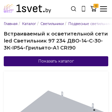
0
Адрес:
/
/
/
Главная
Каталог
Светильники
Подвесные светильник
ул. Каменногорская, 45
Встраиваемый к осветительной сети
Время работы:
led Светильник 97 234 ДВО-14-С-30-
Пн-пт с 9:00 до 17:30
3К-IP54-Грильято-А1 CRI90
E-mail:
info@mpsnab.by
Показать каталог
361-04-00
+375(29)
Заказать звонок