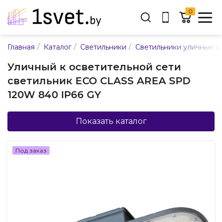
0
Адрес:
/
/
/
Главная
Каталог
Светильники
Светильники уличные к
ул. Каменногорская, 45
Уличный к осветительной сети
Время работы:
светильник ECO CLASS AREA SPD
Пн-пт с 9:00 до 17:30
120W 840 IP66 GY
E-mail:
info@mpsnab.by
Показать каталог
361-04-00
+375(29)
Под заказ
Заказать звонок