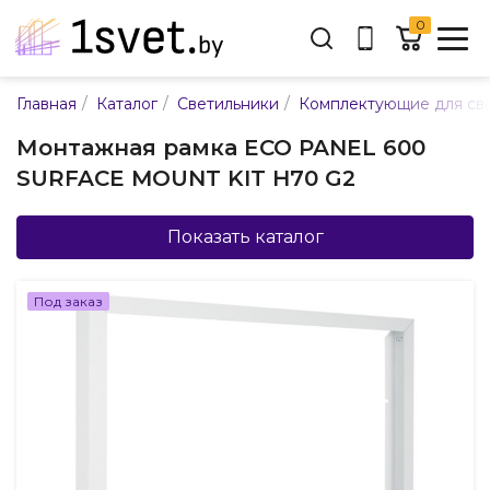
0
Адрес:
/
/
/
Главная
Каталог
Светильники
Комплектующие для св
ул. Каменногорская, 45
Монтажная рамка ECO PANEL 600
Время работы:
SURFACE MOUNT KIT H70 G2
Пн-пт с 9:00 до 17:30
E-mail:
info@mpsnab.by
Показать каталог
361-04-00
+375(29)
Под заказ
Заказать звонок