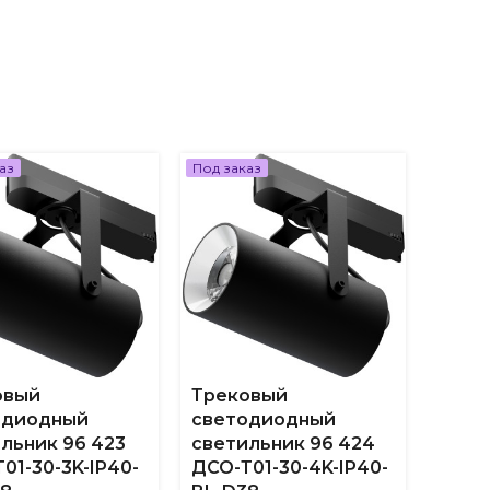
аз
Под заказ
Под за
овый
Трековый
Трек
одиодный
светодиодный
свет
льник 96 423
светильник 96 424
свет
01-30-3K-IP40-
ДСО-Т01-30-4K-IP40-
ДСО-Т