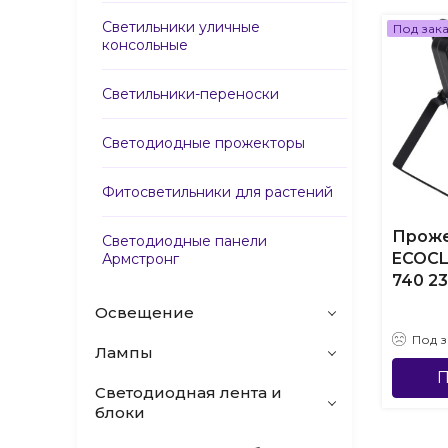
Светильники уличные
Под зак
консольные
Светильники-переноски
Светодиодные прожекторы
Фитосветильники для растений
Прож
Светодиодные панели
ECOCL
Армстронг
740 2
Освещение
Под з
Лампы
П
Светодиодная лента и
блоки