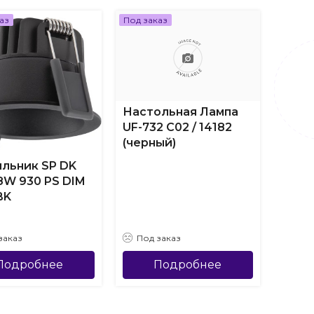
аз
Под заказ
Под за
Настольная Лампа
UF-732 C02 / 14182
(черный)
льник SP DK
Пото
 8W 930 PS DIM
свет
BK
ДВО-
IP54-
заказ
Под заказ
Под
Подробнее
Подробнее