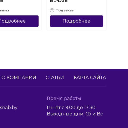
38
BL-D38
BL-D
заказ
Под заказ
Под
Подробнее
Подробнее
О КОМПАНИИ
СТАТЬИ
КАРТА САЙТА
Время работы
snab.by
Пн-пт с 9:00 до 17:30
Выходные дни: Сб и Вс