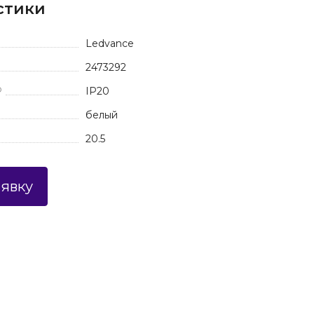
стики
Ledvance
2473292
P
IP20
белый
20.5
аявку