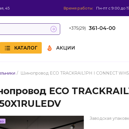
я, 45
Время работы:
Пн-пт с 9:00 до 1
361-04-00
+375(29)
КАТАЛОГ
АКЦИИ
/
ильники
Шинопровод ECO TRACKRAIL1PH I CONNECT WH
опровод ECO TRACKRAIL
50X1RULEDV
Заводская упаковк
аз