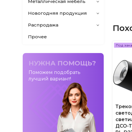
Металлическая мебель
Новогодняя продукция
Распродажа
Пох
Прочее
Под зак
НУЖНА ПОМОЩЬ?
Поможем подобрать
лучший вариант!
Треко
свето
свети
ДСО-Т