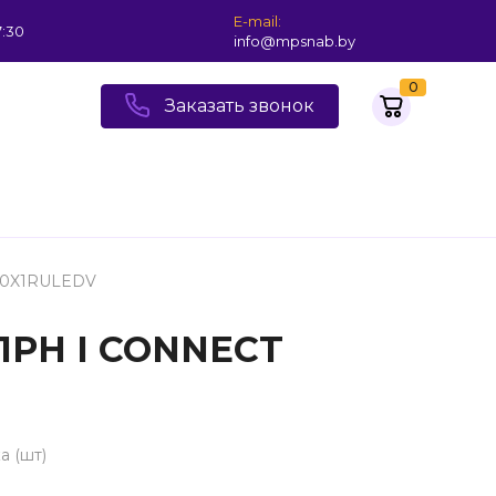
E-mail:
7:30
info@mpsnab.by
0
Заказать звонок
50X1RULEDV
1PH I CONNECT
а (шт)