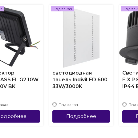
аз
Под заказ
Под зак
ектор
светодиодная
Свети
ASS FL G2 10W
панель IndiviLED 600
FIX P
30V BK
33W/3000K
IP44 
аказ
Под заказ
Под 
одробнее
Подробнее