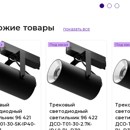
ожие товары
показать все
аз
Под заказ
Под зак
вый
Трековый
Трек
диодный
светодиодный
свет
льник 96 421
светильник 96 422
свети
01-30-5K-IP40-
ДСО-Т01-30-2.7K-
ДСО-Т