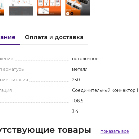
ание
Оплата и доставка
жение
потолочное
л арматуры
металл
ние питания
230
тация
Соединительный коннектор 
108.5
3.4
утствующие товары
показать все