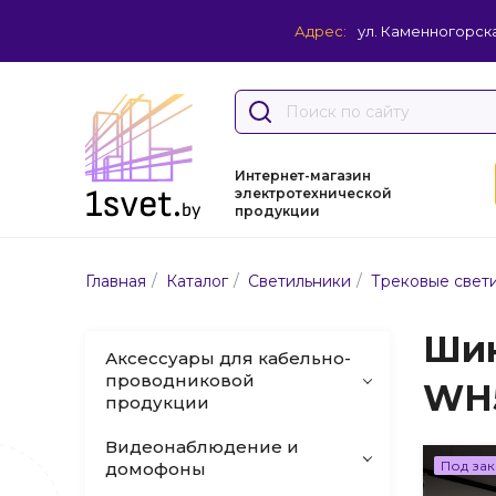
Адрес:
ул. Каменногорска
Интернет-магазин
электротехнической
продукции
/
/
/
Главная
Каталог
Светильники
Трековые свет
Шин
Аксессуары для кабельно-
проводниковой
WH
продукции
Видеонаблюдение и
Под зак
домофоны