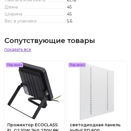
Лампы в комплекте
есть
Длина
45
Ширина
45
Вес в упаковке
5.6
Сопутствующие товары
показать все
Под заказ
Под заказ
Прожектор ECOCLASS
светодиодная панель
FL G2 10W 740 230V BK
IndiviLED 600