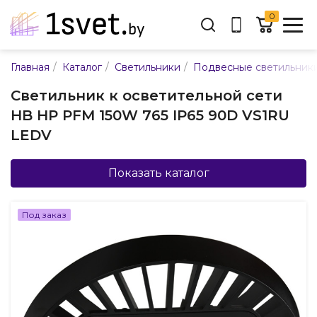
0
Адрес:
/
/
/
Главная
Каталог
Светильники
Подвесные светильник
ул. Каменногорская, 45
Светильник к осветительной сети
Время работы:
HB HP PFM 150W 765 IP65 90D VS1RU
Пн-пт с 9:00 до 17:30
LEDV
E-mail:
info@mpsnab.by
Показать каталог
361-04-00
+375(29)
Под заказ
Заказать звонок