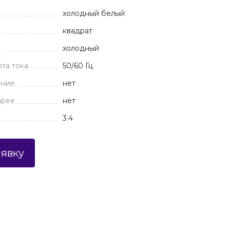
холодный белый
квадрат
холодный
та тока
50/60 Гц
ение
нет
арее
нет
3.4
аявку