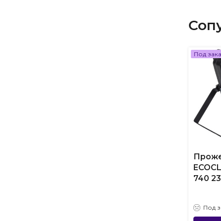
Соп
Под зак
Прож
ECOCL
740 2
Под з