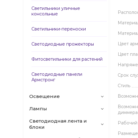
Светильники уличные
Располо
консольные
Материа
Светильники-переноски
Материа
Цвет ар
Светодиодные прожекторы
Цвет пл
Фитосветильники для растений
Напряже
Светодиодные панели
Срок сл
Армстронг
Стиль
Освещение
Возможн
Возможн
Лампы
диммера
Светодиодная лента и
Рабочий
блоки
Размеще