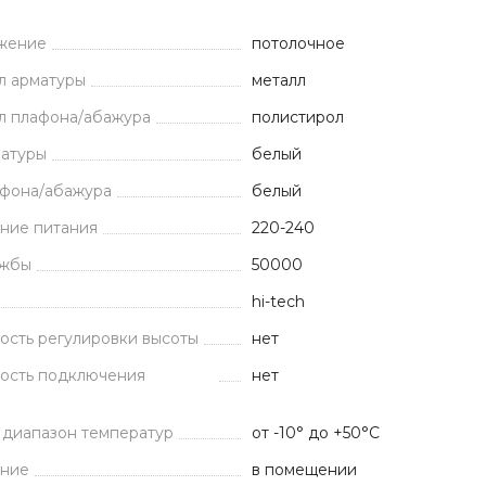
жение
потолочное
л арматуры
металл
л плафона/абажура
полистирол
матуры
белый
афона/абажура
белый
ние питания
220-240
ужбы
50000
hi-tech
ость регулировки высоты
нет
ость подключения
нет
 диапазон температур
от -10° до +50°С
ние
в помещении