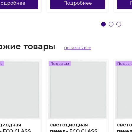
одробнее
Подробнее
ожие товары
показать все
аз
Под заказ
Под зак
диодная
светодиодная
свет
ь ECO CLASS
панель ECO CLASS
панел