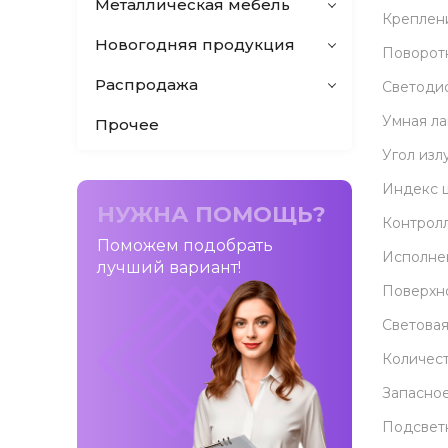
Металлическая мебель
Креплен
Новогодняя продукция
Поворот
Распродажа
Светоди
Умная л
Прочее
Угол изл
Индекс 
НУЖНА ПОМОЩЬ?
Контрол
Поможем подобрать
Исполне
лучший вариант!
Поверхн
Световая
Количест
Запасное
Подсвет