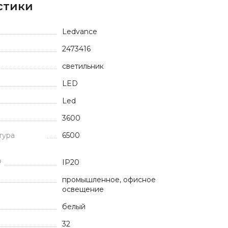
стики
Ledvance
2473416
светильник
LED
Led
3600
тура
6500
P
IP20
промышленное, офисное
освещение
белый
32