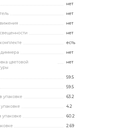
нет
тель
нет
движения
нет
освещенности
нет
 комплекте
есть
 диммера
нет
вка цветовой
нет
туры
59.5
59.5
в упаковке
63.2
 упаковке
4.2
в упаковке
60.2
аковке
2.69