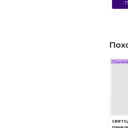
П
Пох
Под зак
свето
панел