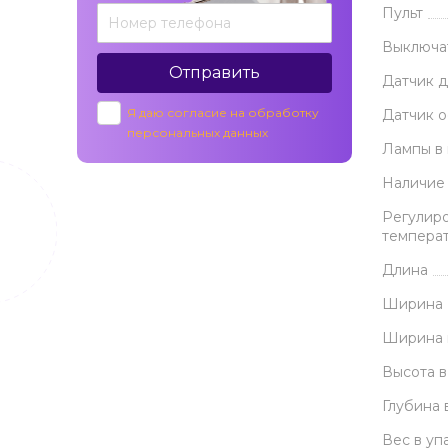
Пульт
Выключа
Отправить
Датчик 
Я даю согласие на обработку
Датчик 
персональных данных
Лампы в
Наличие
Регулиро
темпера
Длина
Ширина
Ширина 
Высота в
Глубина 
Вес в уп