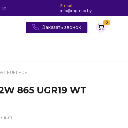
E-mail:
7:30
info@mpsnab.by
0
Заказать звонок
9 WT EUELEDV
32W 865 UGR19 WT
а (шт)