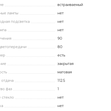
ие
встраиваемый
ные лампы
нет
одная подсветка
нет
ампа
нет
учения
90
цветопередачи
80
лер
есть
ние
закрытая
ость
матовая
 отдача
112.5
во фаз
1
 стекло
нет
ка
нет