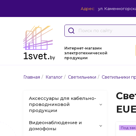
Адрес:
ул. Каменногорска
Интернет-магазин
электротехнической
продукции
/
/
/
Главная
Каталог
Светильники
Светильники 
Све
Аксессуары для кабельно-
проводниковой
EU
продукции
Видеонаблюдение и
Под зак
домофоны