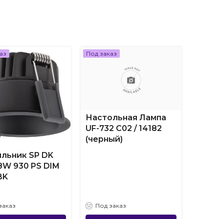
аз
Под заказ
Под за
Настольная Лампа
UF-732 C02 / 14182
(черный)
льник SP DK
Пото
 8W 930 PS DIM
свет
BK
ДВО-
IP54-
заказ
Под заказ
Под