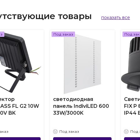
утствующие товары
показать все
аз
Под заказ
Под зак
ектор
светодиодная
Свети
ASS FL G2 10W
панель IndiviLED 600
FIX P
30V BK
33W/3000K
IP44 
аказ
Под заказ
Под 