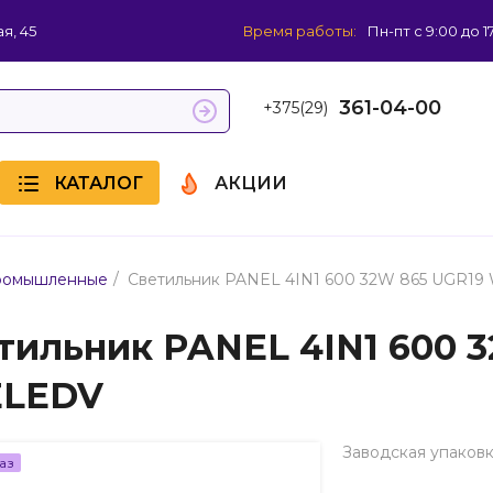
я, 45
Время работы:
Пн-пт с 9:00 до 1
361-04-00
+375(29)
КАТАЛОГ
АКЦИИ
/
промышленные
Светильник PANEL 4IN1 600 32W 865 UGR1
тильник PANEL 4IN1 600 
ELEDV
Заводская упаковк
аз