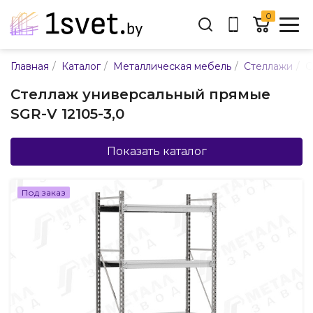
0
Адрес:
/
/
/
/
Главная
Каталог
Металлическая мебель
Стеллажи
С
ул. Каменногорская, 45
Стеллаж универсальный прямые
Время работы:
SGR-V 12105-3,0
Пн-пт с 9:00 до 17:30
E-mail:
info@mpsnab.by
Показать каталог
361-04-00
+375(29)
Под заказ
Заказать звонок