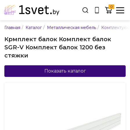
0
Адрес:
/
/
/
Главная
Каталог
Металлическая мебель
Комплектующ
ул. Каменногорская, 45
Крмплект балок Комплект балок
Время работы:
SGR-V Комплект балок 1200 без
Пн-пт с 9:00 до 17:30
стяжки
E-mail:
info@mpsnab.by
Показать каталог
361-04-00
+375(29)
Заказать звонок