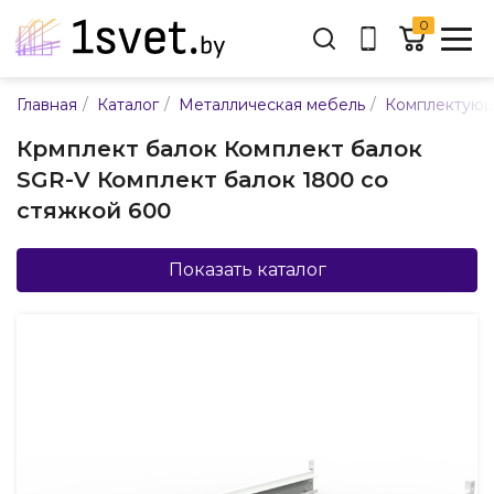
0
Адрес:
/
/
/
Главная
Каталог
Металлическая мебель
Комплектующ
ул. Каменногорская, 45
Крмплект балок Комплект балок
Время работы:
SGR-V Комплект балок 1800 со
Пн-пт с 9:00 до 17:30
стяжкой 600
E-mail:
info@mpsnab.by
Показать каталог
361-04-00
+375(29)
Заказать звонок