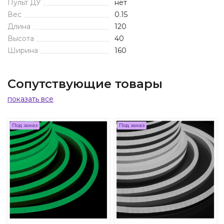
Пульт ДУ
нет
Вес
0.15
Длина
120
Высота
40
Ширина
160
Сопутствующие товары
показать все
Под заказ
Под заказ