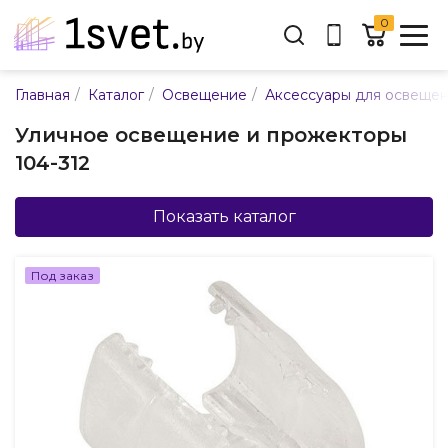
0
Адрес:
/
/
/
Главная
Каталог
Освещение
Аксессуары для освеще
ул. Каменногорская, 45
Уличное освещение и прожекторы
Время работы:
104-312
Пн-пт с 9:00 до 17:30
E-mail:
info@mpsnab.by
Показать каталог
361-04-00
+375(29)
Под заказ
Заказать звонок