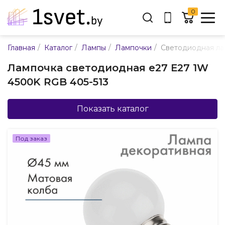
0
Адрес:
/
/
/
/
Главная
Каталог
Лампы
Лампочки
Светодиодная ла
ул. Каменногорская, 45
Лампочка светодиодная e27 Е27 1W
Время работы:
4500K RGB 405-513
Пн-пт с 9:00 до 17:30
E-mail:
info@mpsnab.by
Показать каталог
361-04-00
+375(29)
Под заказ
Заказать звонок