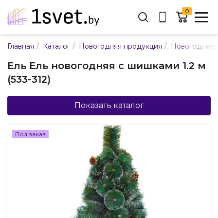
0
Адрес:
/
/
/
Главная
Каталог
Новогодняя продукция
Новогодние 
ул. Каменногорская, 45
Ель Ель новогодняя с шишками 1.2 м
Время работы:
(533-312)
Пн-пт с 9:00 до 17:30
E-mail:
info@mpsnab.by
Показать каталог
361-04-00
+375(29)
Под заказ
Заказать звонок