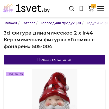
0
Адрес:
/
/
/
Главная
Каталог
Новогодняя продукция
Надувные фи
ул. Каменногорская, 45
3d-фигура динамическое 2 x lr44
Время работы:
Керамическая фигурка «Гномик с
Пн-пт с 9:00 до 17:30
фонарем» 505-004
E-mail:
info@mpsnab.by
Показать каталог
361-04-00
+375(29)
Под заказ
Заказать звонок