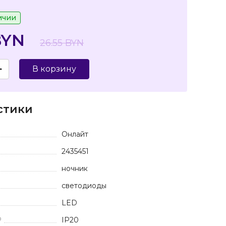
ичии
BYN
26.55 BYN
В корзину
стики
Онлайт
2435451
ночник
светодиоды
LED
P
IP20