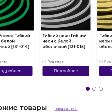
й неон Гибкий
Гибкий неон Гибкий
Гибки
с белой
неон с белой
неон 
кой [131-014]
оболочкой [131-015]
оболо
аказ
Под заказ
Под 
одробнее
Подробнее
ожие товары
показать все