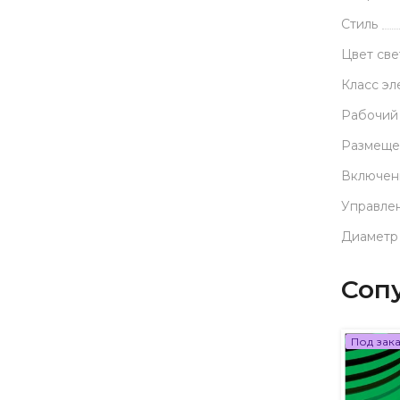
Стиль
Цвет св
Класс эл
Рабочий
Размеще
Включен
Управле
Диаметр
Соп
Под зак