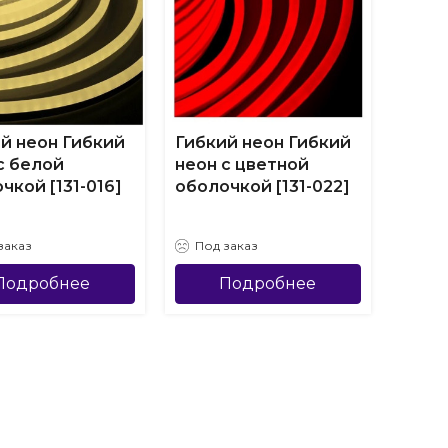
й неон Гибкий
Гибкий неон Гибкий
Гибк
с белой
неон с цветной
неон
чкой [131-016]
оболочкой [131-022]
оболо
заказ
Под заказ
Под
Подробнее
Подробнее