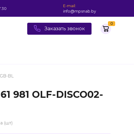
E-mail:
7:30
info@mpsnab.by
0
Заказать звонок
RGB-BL
61 981 OLF-DISCO02-
а (шт)