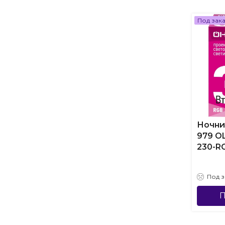
Под зак
Ночни
979 O
230-R
Под з
П