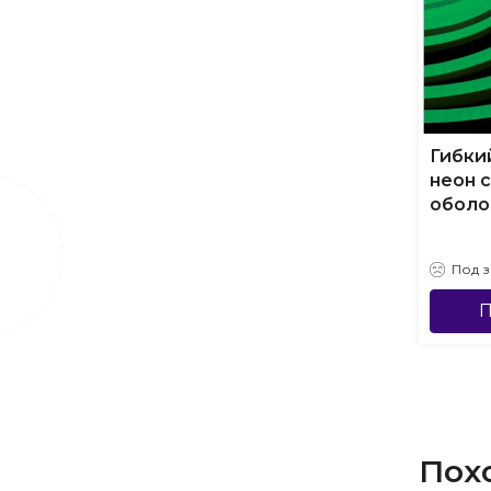
Гибки
неон 
оболоч
Под з
П
Пох