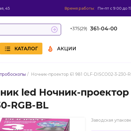
я, 45
Время работы:
Пн-пт с 9:00 до 1
361-04-00
+375(29)
КАТАЛОГ
АКЦИИ
/
стробоскопы
Ночник-проектор 61 981 OLF-DISCO02-3-230-
ник led Ночник-проектор 
30-RGB-BL
Заводская упаковк