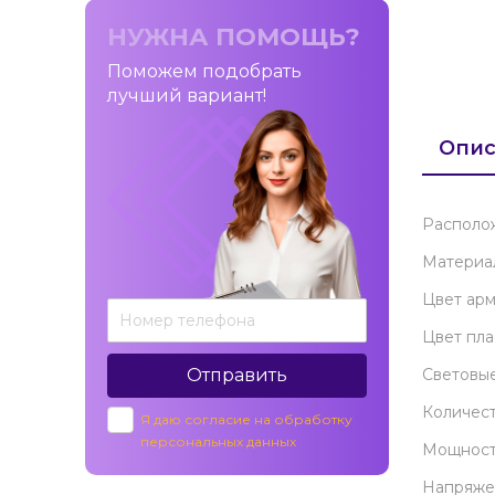
НУЖНА ПОМОЩЬ?
Поможем подобрать
лучший вариант!
Опис
Располо
Материа
Цвет ар
Цвет пл
Световы
Отправить
Количес
Я даю согласие на обработку
персональных данных
Мощност
Напряже