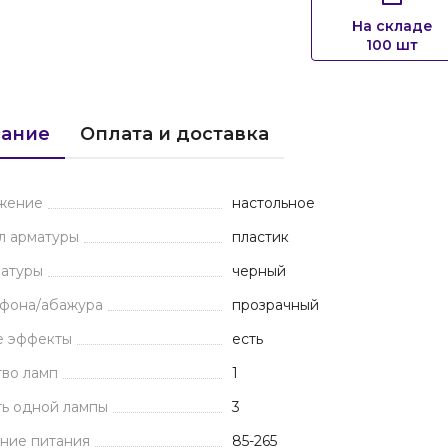
На складе
100 шт
ание
Оплата и доставка
жение
настольное
л арматуры
пластик
матуры
черный
афона/абажура
прозрачный
е эффекты
есть
тво ламп
1
ь одной лампы
3
ние питания
85-265