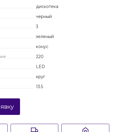
дискотека
черный
3
зеленый
конус
ние
220
LED
круг
13.5
аявку