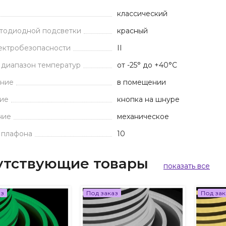
классический
етодиодной подсветки
красный
ектробезопасности
II
 диапазон температур
от -25° до +40°С
ние
в помещении
ие
кнопка на шнуре
ние
механическое
 плафона
10
утствующие товары
показать все
аз
Под заказ
Под зак