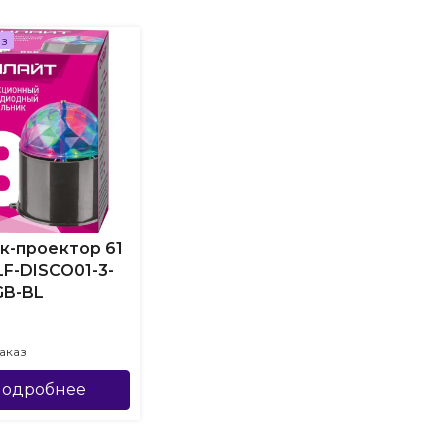
аз
к-проектор 61
LF-DISCO01-3-
GB-BL
аказ
одробнее