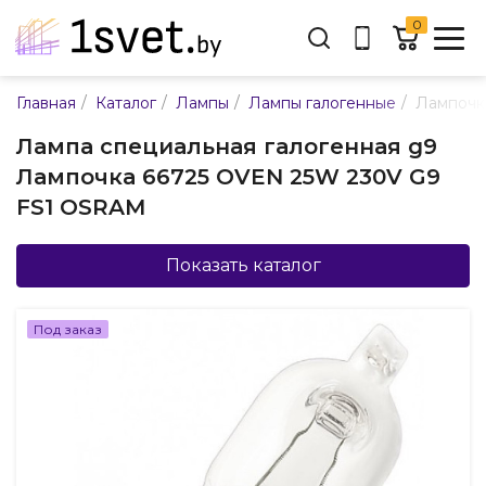
0
Адрес:
/
/
/
/
Главная
Каталог
Лампы
Лампы галогенные
Лампочк
ул. Каменногорская, 45
Лампа специальная галогенная g9
Время работы:
Лампочка 66725 OVEN 25W 230V G9
Пн-пт с 9:00 до 17:30
FS1 OSRAM
E-mail:
info@mpsnab.by
Показать каталог
361-04-00
+375(29)
Под заказ
Заказать звонок