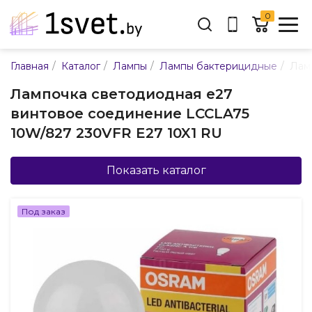
0
Адрес:
/
/
/
/
Главная
Каталог
Лампы
Лампы бактерицидные
Лам
ул. Каменногорская, 45
Лампочка светодиодная е27
Время работы:
винтовое соединение LCCLA75
Пн-пт с 9:00 до 17:30
10W/827 230VFR E27 10X1 RU
E-mail:
info@mpsnab.by
Показать каталог
361-04-00
+375(29)
Под заказ
Заказать звонок