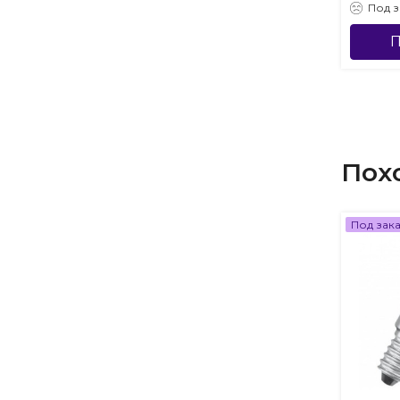
Под з
П
Пох
Под зак