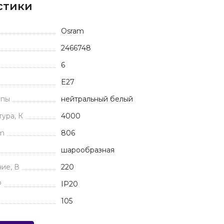
стики
Osram
2466748
6
E27
мпы
нейтральный белый
ура, К
4000
Lm
806
шарообразная
ие, В
220
P
IP20
105