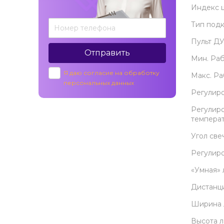
Индекс 
Тип под
Пульт ДУ
Отправить
Мин. Раб
Я даю согласие на обработку
Макс. Ра
персональных данных
Регулиро
Регулиро
темпера
Угол све
Регулиро
«Умная» 
Дистанц
Ширина 
Высота 