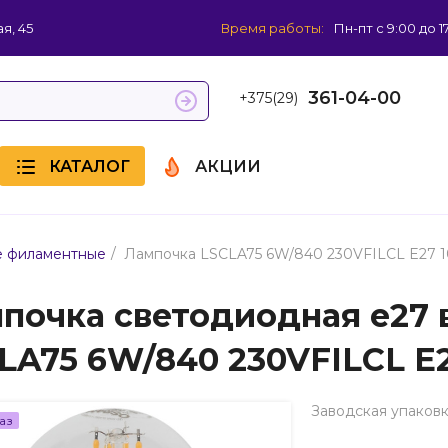
я, 45
Время работы:
Пн-пт с 9:00 до 1
361-04-00
+375(29)
КАТАЛОГ
АКЦИИ
/
е филаментные
Лампочка LSCLA75 6W/840 230VFILCL E27 
почка светодиодная e27 
LA75 6W/840 230VFILCL E
Заводская упаковк
аз