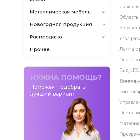
Срок сл
Металлическая мебель
Область
Новогодняя продукция
Количест
Распродажа
Угол рас
Прочее
Лампа с
Особенн
Вид LED
НУЖНА ПОМОЩЬ?
Диммиру
Поможем подобрать
Тип това
лучший вариант!
Управле
Цвет ла
Материа
Прозрач