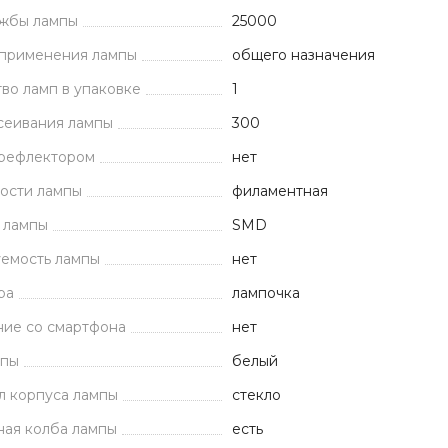
ужбы лампы
25000
 применения лампы
общего назначения
во ламп в упаковке
1
сеивания лампы
300
 рефлектором
нет
ости лампы
филаментная
 лампы
SMD
емость лампы
нет
ра
лампочка
ние со смартфона
нет
мпы
белый
л корпуса лампы
стекло
ная колба лампы
есть