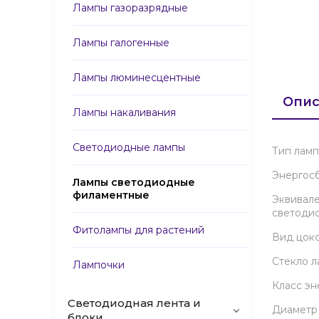
Лампы газоразрядные
Лампы галогенные
Лампы люминесцентные
Опис
Лампы накаливания
Светодиодные лампы
Тип лам
Энергос
Лампы светодиодные
филаментные
Эквивал
светоди
Фитолампы для растений
Вид цок
Стекло 
Лампочки
Класс э
Светодиодная лента и
Диаметр
блоки