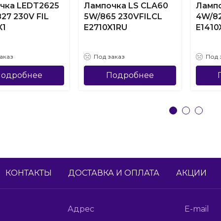
чка LEDT2625
Лампочка LS CLA60
Лампо
27 230V FIL
5W/865 230VFILCL
4W/82
X1
E2710X1RU
E1410
аказ
Под заказ
Под 
одробнее
Подробнее
КОНТАКТЫ
ДОСТАВКА И ОПЛАТА
АКЦИИ
Адрес
E-mail