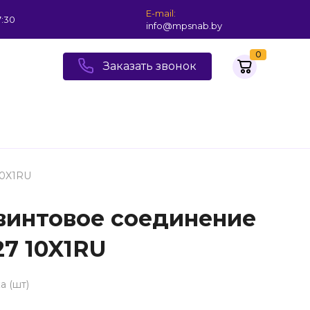
E-mail:
7:30
info@mpsnab.by
0
Заказать звонок
10X1RU
винтовое соединение
27 10X1RU
а (шт)