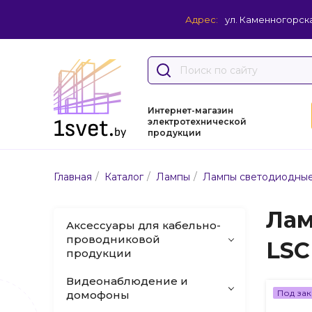
Адрес:
ул. Каменногорска
Интернет-магазин
электротехнической
продукции
/
/
/
Главная
Каталог
Лампы
Лампы светодиодны
Лам
Аксессуары для кабельно-
проводниковой
LSC
продукции
Видеонаблюдение и
Под зак
домофоны