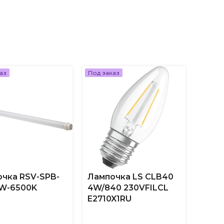
аз
Под заказ
Под за
чка RSV-SPB-
Лампочка LS CLB40
Ламп
0W-6500K
4W/840 230VFILCL
7SW/
E2710X1RU
10X1 