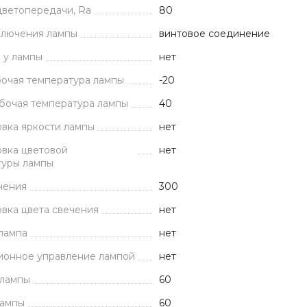
цветопередачи, Ra
80
ключения лампы
винтовое соединение
 у лампы
нет
очая температура лампы
-20
бочая температура лампы
40
вка яркости лампы
нет
вка цветовой
нет
туры лампы
чения
300
вка цвета свечения
нет
лампа
нет
ионное управление лампой
нет
лампы
60
лампы
60