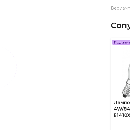
Вес лам
Соп
Под зак
Лампо
4W/84
E1410