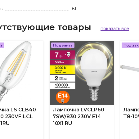
пы
61
утствующие товары
показать все
аз
Под заказ
Под зак
чка LS CLB40
Лампочка LVCLP60
Лампо
0 230VFILCL
7SW/830 230V E14
T8-1
X1RU
10X1 RU