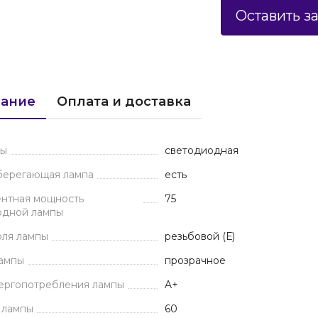
Оставить з
ание
Оплата и доставка
пы
светодиодная
берегающая лампа
есть
ентная мощность
75
одной лампы
оля лампы
резьбовой (Е)
лампы
прозрачное
нергопотребления лампы
A+
 лампы
60