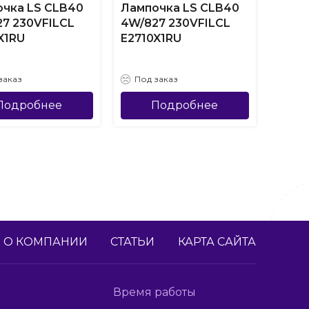
чка LS CLB40
Лампочка LS CLB40
Ламп
7 230VFILCL
4W/827 230VFILCL
4W/8
X1RU
E2710X1RU
E141
заказ
Под заказ
Под
Подробнее
Подробнее
О КОМПАНИИ
СТАТЬИ
КАРТА САЙТА
Время работы