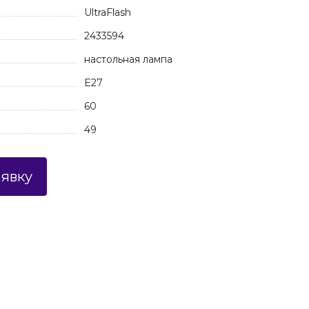
UltraFlash
2433594
настольная лампа
E27
60
49
аявку