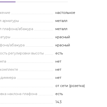
жение
настольное
л арматуры
металл
л плафона/абажура
металл
матуры
красный
афона/абажура
красный
ость регулировки высоты
есть
ампа
нет
 комплекте
нет
 диммера
нет
от сети (розетка)
вка наклона плафона
есть
14.3