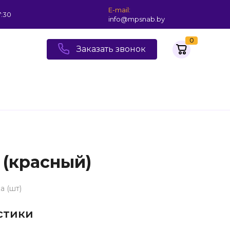
E-mail:
7:30
info@mpsnab.by
0
Заказать звонок
 (красный)
а (шт)
стики