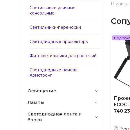
Ширина
Светильники уличные
консольные
Соп
Светильники-переноски
Под зак
Светодиодные прожекторы
Фитосветильники для растений
Светодиодные панели
Армстронг
Освещение
Прож
Лампы
ECOCL
740 2
Светодиодная лента и
блоки
Под з