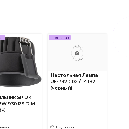
аз
Под заказ
Под за
Настольная Лампа
UF-732 C02 / 14182
(черный)
льник SP DK
Пото
 8W 930 PS DIM
свет
BK
ДВО-
IP54-
заказ
Под заказ
Под