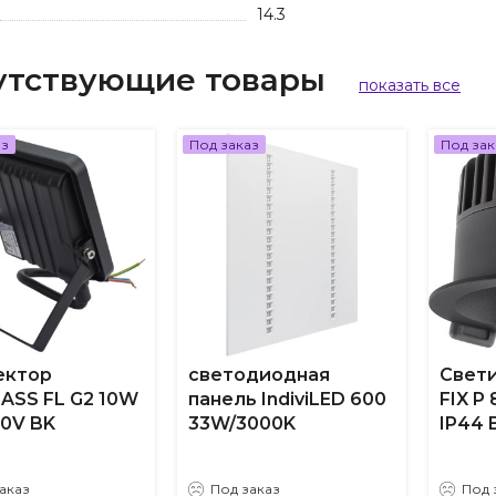
14.3
утствующие товары
показать все
аз
Под заказ
Под зак
ектор
светодиодная
Свети
ASS FL G2 10W
панель IndiviLED 600
FIX P
30V BK
33W/3000K
IP44 
аказ
Под заказ
Под 