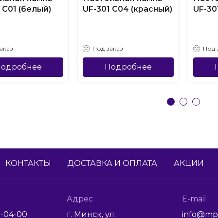
 С01 (белый)
UF-301 С04 (красный)
UF-30
аказ
Под заказ
Под 
одробнее
Подробнее
КОНТАКТЫ
ДОСТАВКА И ОПЛАТА
АКЦИИ
Адрес
E-mail
1-04-00
г. Минск, ул.
info@mp