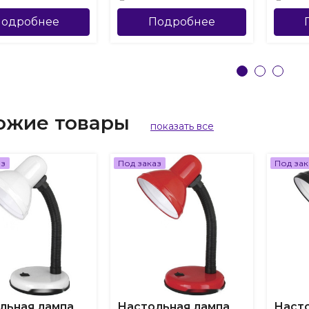
одробнее
Подробнее
ожие товары
показать все
аз
Под заказ
Под зак
льная лампа
Настольная лампа
Насто