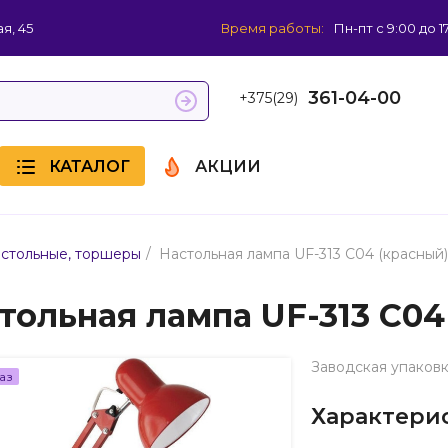
я, 45
Время работы:
Пн-пт с 9:00 до 1
361-04-00
+375(29)
КАТАЛОГ
АКЦИИ
/
астольные, торшеры
Настольная лампа UF-313 С04 (красный)
тольная лампа UF-313 С04
Заводская упаковк
аз
Характери