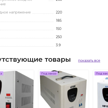
ние
одное напряжение
220
185
150
250
3.9
утствующие товары
показать все
аз
Под заказ
Под зак