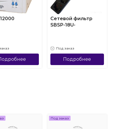
12000
Сетевой фильтр
Удли
SBSP-18U-
заказ
Под заказ
Под
Подробнее
Подробнее
аз
Под заказ
Под за