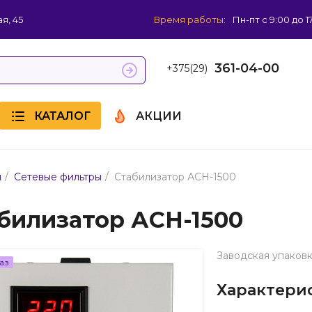
я, 45
Время работы:
Пн-пт с 9:00 до 1
361-04-00
+375(29)
КАТАЛОГ
АКЦИИ
/
/
я
Сетевые фильтры
Стабилизатор АСН-1500
билизатор АСН-1500
Заводская упаковк
аз
Характери