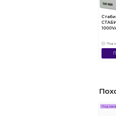
Стаби
СТАБИ
1000V
Под з
П
Пох
Под зак