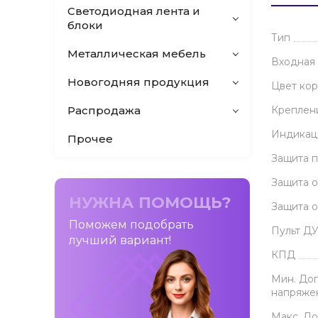
Светодиодная лента и
блоки
Тип
Металлическая мебель
Входная 
Новогодняя продукция
Цвет кор
Креплени
Распродажа
Индикац
Прочее
Защита 
Защита о
НУЖНА ПОМОЩЬ?
Защита 
Поможем подобрать
Пульт Д
лучший вариант!
КПД
Мин. До
напряже
Макс. Д