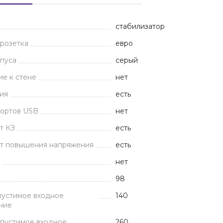
стабилизатор
розетка
евро
пуса
серый
е к стене
нет
ия
есть
портов USB
нет
т КЗ
есть
от повышения напряжения
есть
У
нет
98
пустимое входное
140
ние
опустимое входное
260