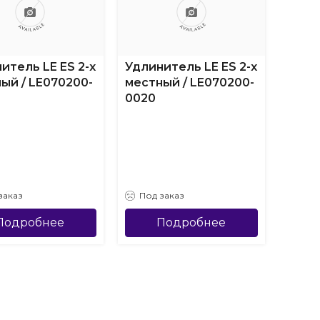
итель LE ES 2-х
Удлинитель LE ES 2-х
Удлин
ый / LE070200-
местный / LE070200-
мест
0020
0022
заказ
Под заказ
Под
Подробнее
Подробнее