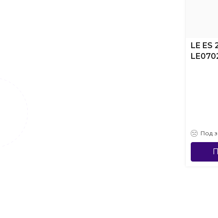
LE ES 
LE070
Под з
П