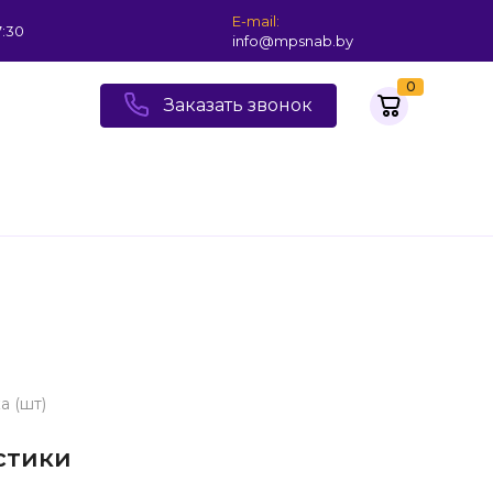
E-mail:
7:30
info@mpsnab.by
0
Заказать звонок
а (шт)
стики