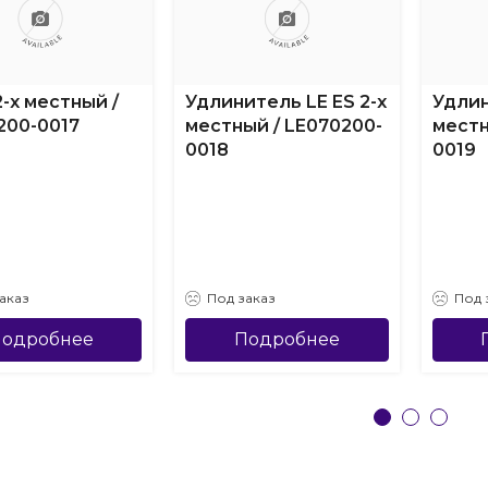
2-х местный /
Удлинитель LE ES 2-х
Удлин
200-0017
местный / LE070200-
местн
0018
0019
аказ
Под заказ
Под 
одробнее
Подробнее