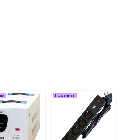
аз
Под заказ
Под за