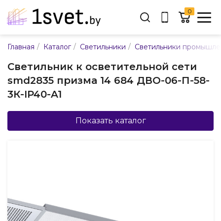
0
Адрес:
/
/
/
Главная
Каталог
Светильники
Светильники промышл
ул. Каменногорская, 45
Светильник к осветительной сети
Время работы:
smd2835 призма 14 684 ДВО-06-П-58-
Пн-пт с 9:00 до 17:30
3К-IP40-A1
E-mail:
info@mpsnab.by
Показать каталог
361-04-00
+375(29)
Заказать звонок