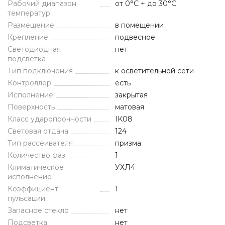
Рабочий диапазон
от 0°C + до 30°C
температур
Размещение
в помещении
Крепление
подвесное
Светодиодная
нет
подсветка
Тип подключения
к осветительной сети
Контроллер
есть
Исполнение
закрытая
Поверхность
матовая
Класс ударопрочности
IK08
Световая отдача
124
Тип рассеивателя
призма
Количество фаз
1
Климатическое
УХЛ4
исполнение
Коэффициент
1
пульсации
Запасное стекло
нет
Подсветка
нет