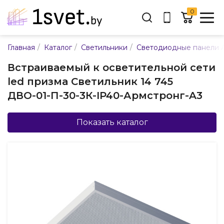
0
Адрес:
/
/
/
Главная
Каталог
Светильники
Светодиодные панели 
ул. Каменногорская, 45
Встраиваемый к осветительной сети
Время работы:
led призма Светильник 14 745
Пн-пт с 9:00 до 17:30
ДВО-01-П-30-3К-IP40-Армстронг-A3
E-mail:
info@mpsnab.by
Показать каталог
361-04-00
+375(29)
Заказать звонок