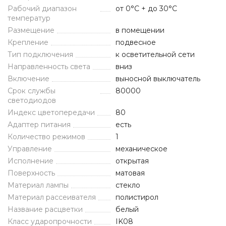
Рабочий диапазон
от 0°C + до 30°C
температур
Размещение
в помещении
Крепление
подвесное
Тип подключения
к осветительной сети
Направленность света
вниз
Включение
выносной выключатель
Срок службы
80000
светодиодов
Индекс цветопередачи
80
Адаптер питания
есть
Количество режимов
1
Управление
механическое
Исполнение
открытая
Поверхность
матовая
Материал лампы
стекло
Материал рассеивателя
полистирол
Название расцветки
белый
Класс ударопрочности
IK08