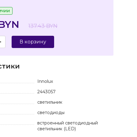
ичии
 BYN
137.43 BYN
В корзину
стики
Innolux
2443057
светильник
светодиоды
встроенный светодиодный
светильник (LED)