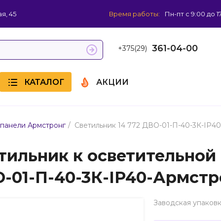
я, 45
Время работы:
Пн-пт с 9:00 до 1
361-04-00
+375(29)
КАТАЛОГ
АКЦИИ
/
панели Армстронг
Светильник 14 772 ДВО-01-П-40-3К-IP4
тильник к осветительной 
-01-П-40-3К-IP40-Армстр
Заводская упаковк