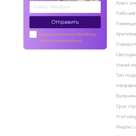
Класс эл
Рабочий
Отправить
Размеще
Креплен
Я даю согласие на обработку
персональных данных
Поворот
Светоди
Умная л
Тип под
Направле
Включен
Срок сл
Угол изл
Индекс 