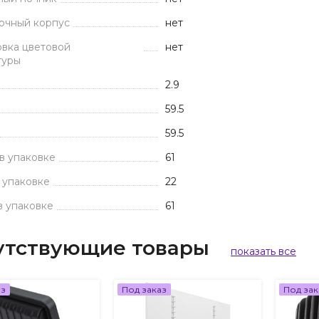
очный корпус
нет
вка цветовой
нет
туры
2.9
59.5
59.5
в упаковке
61
 упаковке
22
в упаковке
61
утствующие товары
показать все
аз
Под заказ
Под зак