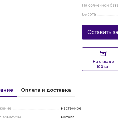
На солнечной бат
Высота
Оставить з
На складе
100 шт
ание
Оплата и доставка
жение
настенное
л арматуры
металл