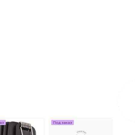
аз
Под заказ
Под за