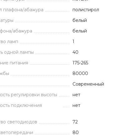
л плафона/абажура
полистирол
матуры
белый
афона/абажура
белый
тво ламп
1
ь одной лампы
40
ние питания
175-265
ужбы
80000
Современный
ость регулировки высоты
нет
ость подключения
нет
тво светодиодов
72
светопередачи
80