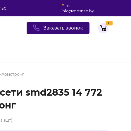
E-mail:
7:30
info@mpsnab.by
0
Заказать звонок
0-Армстронг
сети smd2835 14 772
онг
а (шт)