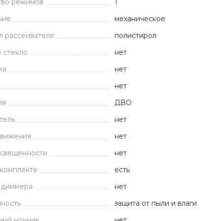
тво режимов
1
ние
механическое
л рассеивателя
полистирол
 стекло
нет
ка
нет
нет
ия
ДВО
тель
нет
движения
нет
освещенности
нет
 комплекте
есть
 диммера
нет
ность
защита от пыли и влаги
ный ночник
нет