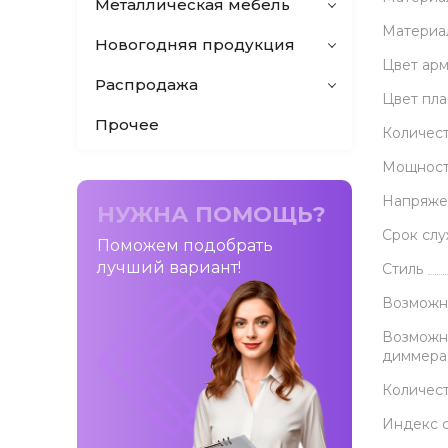
Металлическая мебель
Материа
Новогодняя продукция
Цвет ар
Распродажа
Цвет пл
Прочее
Количес
Мощност
Напряже
НУЖНА ПОМОЩЬ?
Срок сл
Поможем подобрать
лучший вариант!
Стиль
Возможн
Возможн
диммера
Количес
Индекс 