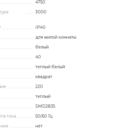
4750
тура
3000
P
IP40
для жилой комнаты
белый
40
теплый белый
квадрат
ние
220
теплый
SMD2835
та тока
50/60 Гц
ение
нет