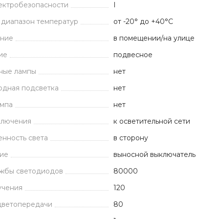
ектробезопасности
I
 диапазон температур
от -20° до +40°С
ние
в помещении/на улице
ие
подвесное
ные лампы
нет
одная подсветка
нет
ампа
нет
ключения
к осветительной сети
нность света
в сторону
ие
выносной выключатель
ужбы светодиодов
80000
учения
120
цветопередачи
80