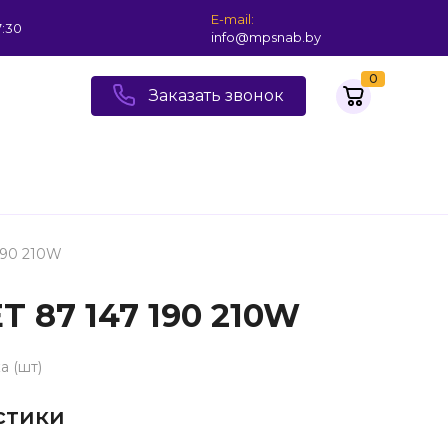
E-mail:
7:30
info@mpsnab.by
0
Заказать звонок
190 210W
 87 147 190 210W
а (шт)
стики