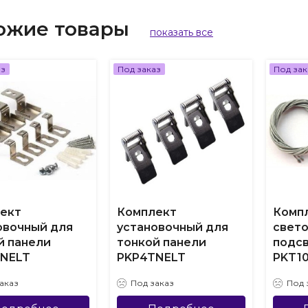
ожие товары
показать все
аз
Под заказ
Под зак
ект
Комплект
Комп
овочный для
установочный для
свет
й панели
тонкой панели
подс
NELT
PKP4TNELT
PKT1
аказ
Под заказ
Под 