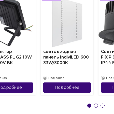
ектор
светодиодная
Свети
ASS FL G2 10W
панель IndiviLED 600
FIX P
30V BK
33W/3000K
IP44 
аказ
Под заказ
Под 
одробнее
Подробнее