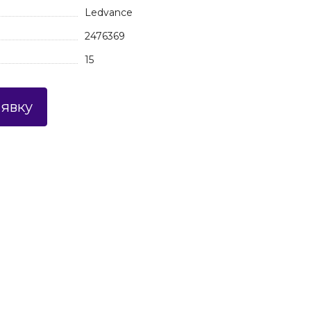
Ledvance
2476369
15
аявку