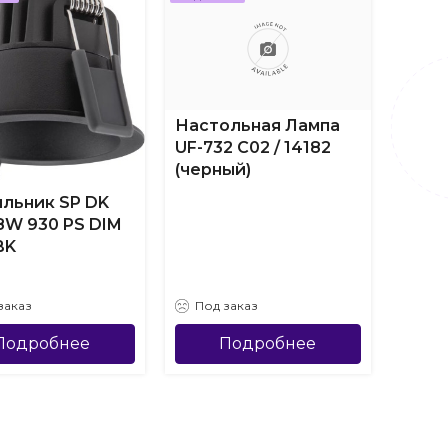
Настольная Лампа
UF-732 C02 / 14182
(черный)
льник SP DK
Пото
 8W 930 PS DIM
свет
BK
ДВО-
IP54-
заказ
Под заказ
Под
Подробнее
Подробнее