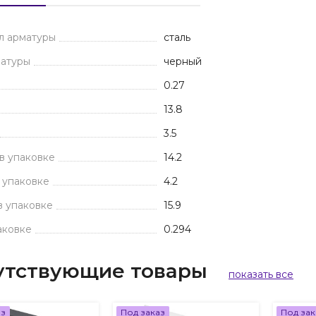
л арматуры
сталь
матуры
черный
0.27
13.8
3.5
в упаковке
14.2
 упаковке
4.2
в упаковке
15.9
аковке
0.294
утствующие товары
показать все
аз
Под заказ
Под зак