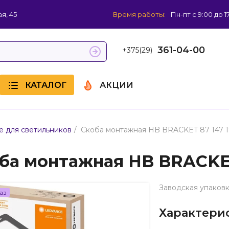
я, 45
Время работы:
Пн-пт с 9:00 до 1
361-04-00
+375(29)
КАТАЛОГ
АКЦИИ
/
 для светильников
Скоба монтажная HB BRACKET 87 147 
ба монтажная HB BRACKET
Заводская упаковк
аз
Характери