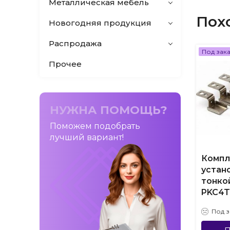
Металлическая мебель
Пох
Новогодняя продукция
Распродажа
Под зак
Прочее
НУЖНА ПОМОЩЬ?
Поможем подобрать
лучший вариант!
Компл
устан
тонко
PKC4T
Под з