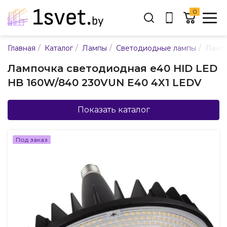
0
Адрес:
/
/
/
/
Главная
Каталог
Лампы
Светодиодные лампы
Лампо
ул. Каменногорская, 45
Лампочка светодиодная e40 HID LED
Время работы:
HB 160W/840 230VUN E40 4X1 LEDV
Пн-пт с 9:00 до 17:30
E-mail:
info@mpsnab.by
Показать каталог
361-04-00
+375(29)
Под заказ
Заказать звонок