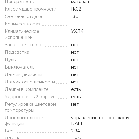
Поверхность
матовая
Класс ударопрочности
IK02
Световая отдача
130
Количество фаз
1
Климатическое
УХЛ4
исполнение
Запасное стекло
нет
Подсветка
нет
Пульт
нет
Выключатель
нет
Датчик движения
нет
Датчик освещенности
нет
Лампы в комплекте
есть
Ударопрочный корпус
есть
Регулировка цветовой
нет
температуры
Дополнительные
управление по протоколу
функции
DALI
Вес
2.94
Длина
119.5