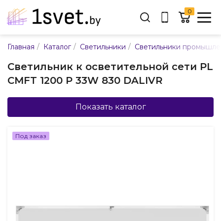
0
Адрес:
/
/
/
Главная
Каталог
Светильники
Светильники промышл
ул. Каменногорская, 45
Светильник к осветительной сети PL
Время работы:
CMFT 1200 P 33W 830 DALIVR
Пн-пт с 9:00 до 17:30
E-mail:
info@mpsnab.by
Показать каталог
361-04-00
+375(29)
Под заказ
Заказать звонок