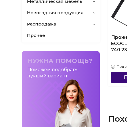
Металлическая мебель
Новогодняя продукция
Распродажа
Прочее
Прож
ECOCL
740 2
НУЖНА ПОМОЩЬ?
Под з
Поможем подобрать
лучший вариант!
П
Пох