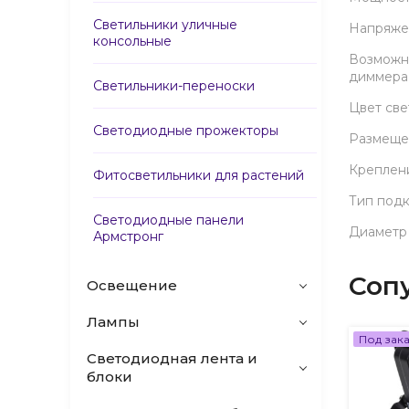
Светильники уличные
Напряже
консольные
Возможн
диммера
Светильники-переноски
Цвет св
Светодиодные прожекторы
Размеще
Креплен
Фитосветильники для растений
Тип под
Светодиодные панели
Диаметр
Армстронг
Соп
Освещение
Лампы
Под зак
Светодиодная лента и
блоки