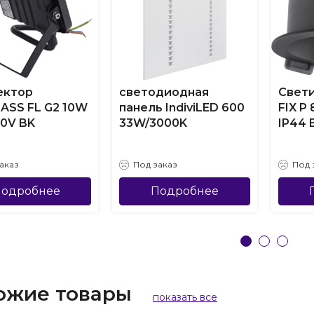
ектор
светодиодная
Свети
ASS FL G2 10W
панель IndiviLED 600
FIX P
30V BK
33W/3000K
IP44 
аказ
Под заказ
Под 
одробнее
Подробнее
ожие товары
показать все