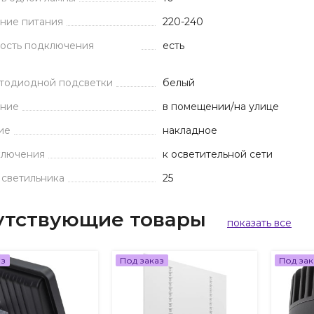
ние питания
220-240
ость подключения
есть
етодиодной подсветки
белый
ние
в помещении/на улице
ие
накладное
ключения
к осветительной сети
 светильника
25
утствующие товары
показать все
аз
Под заказ
Под зак