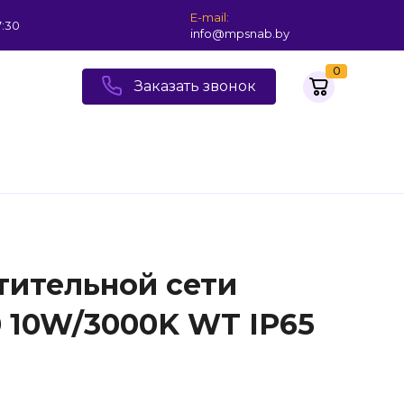
E-mail:
7:30
info@mpsnab.by
0
Заказать звонок
тительной сети
 10W/3000K WT IP65