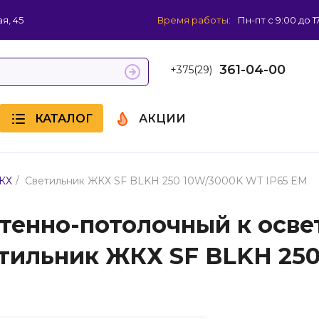
я, 45
Время работы:
Пн-пт с 9:00 до 1
361-04-00
+375(29)
КАТАЛОГ
АКЦИИ
/
КХ
Светильник ЖКХ SF BLKH 250 10W/3000K WT IP65 EM
тенно-потолочный к осве
тильник ЖКХ SF BLKH 250