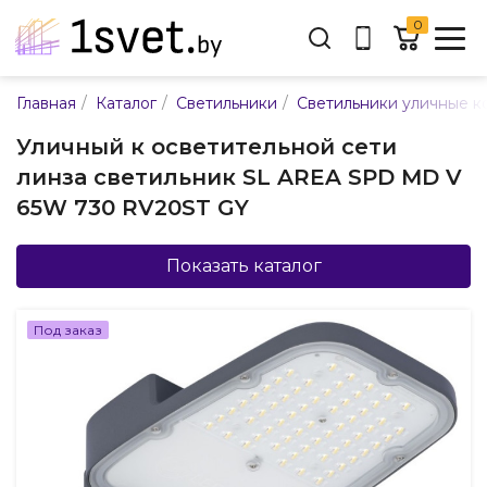
0
Адрес:
/
/
/
Главная
Каталог
Светильники
Светильники уличные к
ул. Каменногорская, 45
Уличный к осветительной сети
Время работы:
линза светильник SL AREA SPD MD V
Пн-пт с 9:00 до 17:30
65W 730 RV20ST GY
E-mail:
info@mpsnab.by
Показать каталог
361-04-00
+375(29)
Под заказ
Заказать звонок