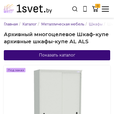
0
Адрес:
/
/
/
/
Главная
Каталог
Металлическая мебель
Шкафы
Шка
ул. Каменногорская, 45
Архивный многоцелевое Шкаф-купе
Время работы:
архивные шкафы-купе AL ALS
Пн-пт с 9:00 до 17:30
E-mail:
info@mpsnab.by
Показать каталог
361-04-00
+375(29)
Под заказ
Заказать звонок