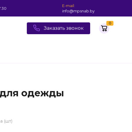
E-mail:
7:30
info@mpsnab.by
0
Заказать звонок
 для одежды
а (шт)