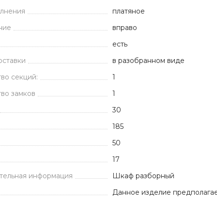
олнения
платяное
ние
вправо
есть
оставки
в разобранном виде
во секций:
1
во замков
1
30
185
50
17
тельная информация
Шкаф разборный
Данное изделие предполагае