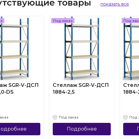
утствующие товары
показать все
аз
Под заказ
Под зак
аж SGR-V-ДСП
Стеллаж SGR-V-ДСП
Стел
,0-DS
1884-2,5
1884-
аказ
Под заказ
Под 
одробнее
Подробнее