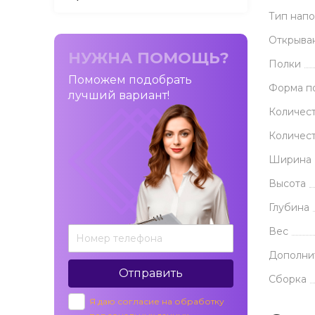
Тип нап
Открыва
НУЖНА ПОМОЩЬ?
Полки
Поможем подобрать
Форма п
лучший вариант!
Количест
Количест
Ширина
Высота
Глубина
Вес
Дополни
Отправить
Сборка
Я даю согласие на обработку