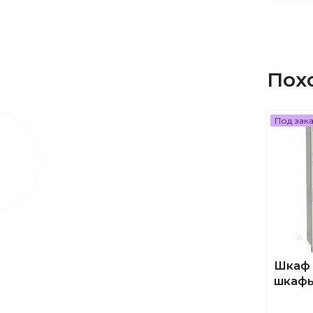
Пох
Под зак
Шкаф 
шкафы