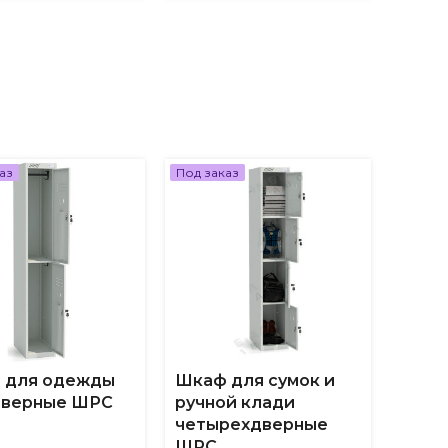
аз
Под заказ
Под за
 для одежды
Шкаф для сумок и
Шкаф
дверные ШРС
ручной клади
четырехдверные
ШРС