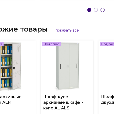
ожие товары
показать все
аз
Под заказ
Под зак
архивные
Шкаф-купе
Шкаф
 ALR
архивные шкафы-
двух
купе AL ALS