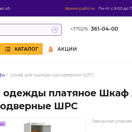
я, 45
Время работы:
Пн-пт с 9:00 до 1
361-04-00
+375(29)
КАТАЛОГ
АКЦИИ
/
фы
Шкаф для одежды однодверные ШРС
 одежды платяное Шкаф
одверные ШРС
Заводская упаковк
аз