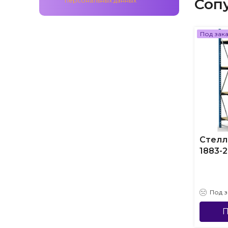
Соп
персональных данных
Под зак
Стелл
1883-2
Под з
П