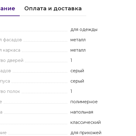
ание
Оплата и доставка
для одежды
л фасадов
металл
л каркаса
металл
тво дверей
1
садов
серый
пуса
серый
во полок
1
е
полимерное
а
напольная
классический
ние
для прихожей