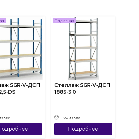
аз
Под заказ
Под за
лаж SGR-V-ДСП
Стеллаж SGR-V-ДСП
Стел
2,5-DS
1885-3,0
1885-
заказ
Под заказ
Под
Подробнее
Подробнее