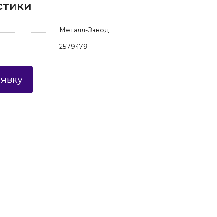
стики
Металл-Завод
2579479
аявку