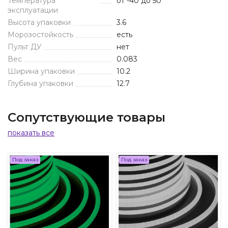
Температура
от -40 до 50
эксплуатации
Высота упаковки
3.6
Морозостойкость
есть
Пульт ДУ
нет
Вес
0.083
Ширина упаковки
10.2
Глубина упаковки
12.7
Сопутствующие товары
показать все
Под заказ
Под заказ