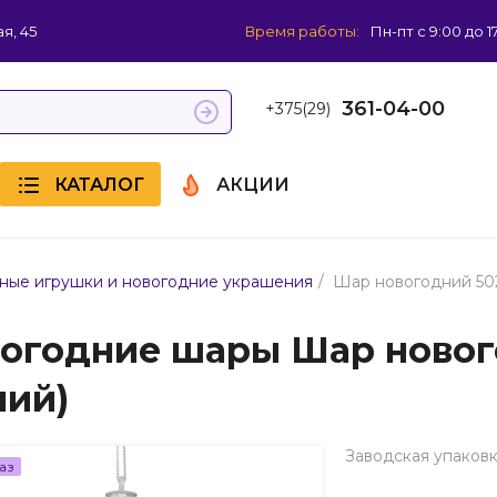
я, 45
Время работы:
Пн-пт с 9:00 до 1
361-04-00
+375(29)
КАТАЛОГ
АКЦИИ
/
ные игрушки и новогодние украшения
Шар новогодний 502
огодние шары Шар новог
ний)
Заводская упаковк
аз