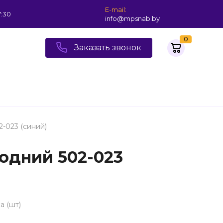
E-mail:
7:30
info@mpsnab.by
0
Заказать звонок
-023 (синий)
одний 502-023
а (шт)