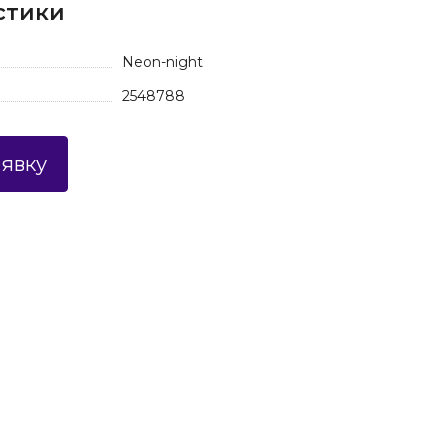
стики
Neon-night
2548788
аявку