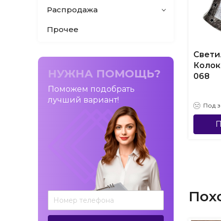
Распродажа
Прочее
Свети
Колок
НУЖНА ПОМОЩЬ?
068
Поможем подобрать
лучший вариант!
Под з
П
Пох