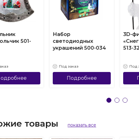
льник
Набор
3D-фи
ольчик 501-
светодиодных
«Снег
украшений 500-034
513-3
аказ
Под заказ
Под 
одробнее
Подробнее
ожие товары
показать все