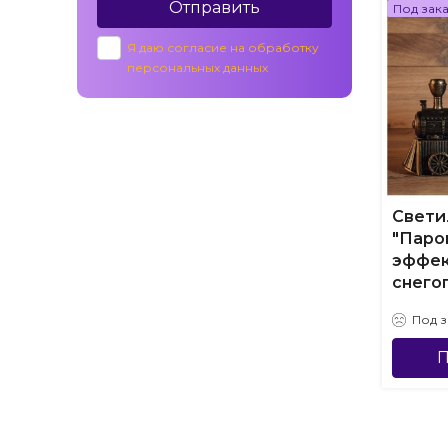
Отправить
Под зак
Я даю согласие на обработку
персональных данных
Свети
"Паро
эффе
снего
Под з
П