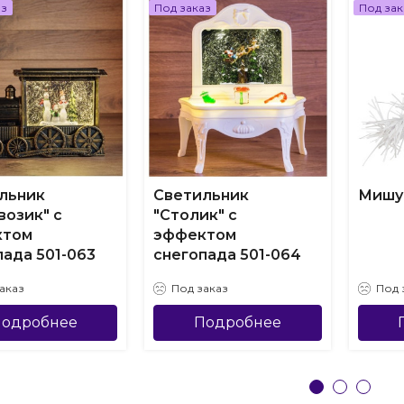
аз
Под заказ
Под зак
льник
Светильник
Мишур
возик" с
"Столик" с
ктом
эффектом
пада 501-063
снегопада 501-064
аказ
Под заказ
Под 
одробнее
Подробнее