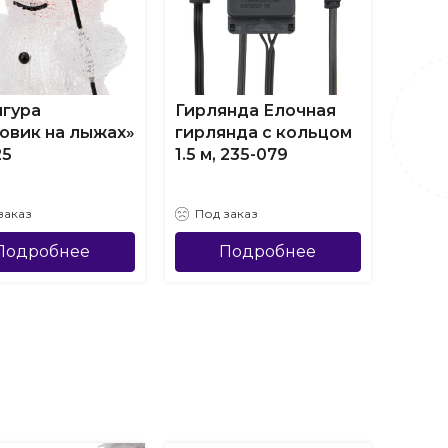
гура
Гирлянда Елочная
3D-ф
овик на лыжах»
гирлянда с кольцом
115х1
25
1.5 м, 235-079
(бел
заказ
Под заказ
Под
Подробнее
Подробнее