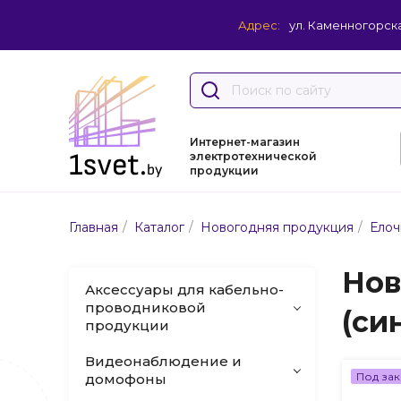
Адрес:
ул. Каменногорска
Интернет-магазин
электротехнической
продукции
/
/
/
Главная
Каталог
Новогодняя продукция
Елоч
Нов
Аксессуары для кабельно-
проводниковой
(си
продукции
Видеонаблюдение и
Под зак
домофоны