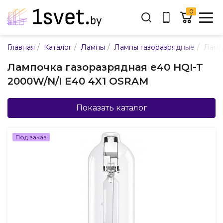
0
Адрес:
/
/
/
/
Главная
Каталог
Лампы
Лампы газоразрядные
Ламп
ул. Каменногорская, 45
Лампочка газоразрядная e40 HQI-T
Время работы:
2000W/N/I E40 4X1 OSRAM
Пн-пт с 9:00 до 17:30
E-mail:
info@mpsnab.by
Показать каталог
361-04-00
+375(29)
Под заказ
Заказать звонок