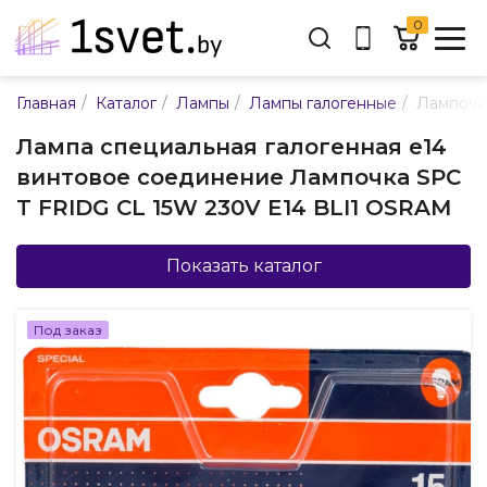
0
Адрес:
/
/
/
/
Главная
Каталог
Лампы
Лампы галогенные
Лампочк
ул. Каменногорская, 45
Лампа специальная галогенная е14
Время работы:
винтовое соединение Лампочка SPC
Пн-пт с 9:00 до 17:30
T FRIDG CL 15W 230V E14 BLI1 OSRAM
E-mail:
info@mpsnab.by
Показать каталог
361-04-00
+375(29)
Под заказ
Заказать звонок