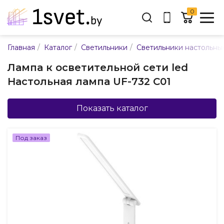
0
Адрес:
/
/
/
Главная
Каталог
Светильники
Светильники настольны
ул. Каменногорская, 45
Лампа к осветительной сети led
Время работы:
Настольная лампа UF-732 C01
Пн-пт с 9:00 до 17:30
E-mail:
info@mpsnab.by
Показать каталог
361-04-00
+375(29)
Под заказ
Заказать звонок