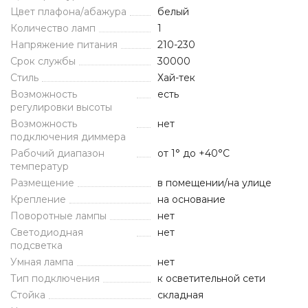
Цвет плафона/абажура
белый
Количество ламп
1
Напряжение питания
210-230
Срок службы
30000
Стиль
Хай-тек
Возможность
есть
регулировки высоты
Возможность
нет
подключения диммера
Рабочий диапазон
от 1° до +40°С
температур
Размещение
в помещении/на улице
Крепление
на основание
Поворотные лампы
нет
Светодиодная
нет
подсветка
Умная лампа
нет
Тип подключения
к осветительной сети
Стойка
складная