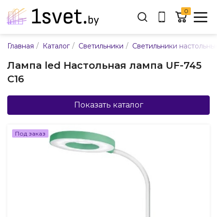
0
Адрес:
/
/
/
Главная
Каталог
Светильники
Светильники настольны
ул. Каменногорская, 45
Лампа led Настольная лампа UF-745
Время работы:
C16
Пн-пт с 9:00 до 17:30
E-mail:
info@mpsnab.by
Показать каталог
361-04-00
+375(29)
Под заказ
Заказать звонок