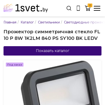
0
Адрес:
/
/
/
Главная
Каталог
Светильники
Светодиодные прожек
ул. Каменногорская, 45
Прожектор симметричная стекло FL
Время работы:
10 P 8W 1K2LM 840 PS SY100 BK LEDV
Пн-пт с 9:00 до 17:30
E-mail:
info@mpsnab.by
Показать каталог
361-04-00
+375(29)
Под заказ
Заказать звонок