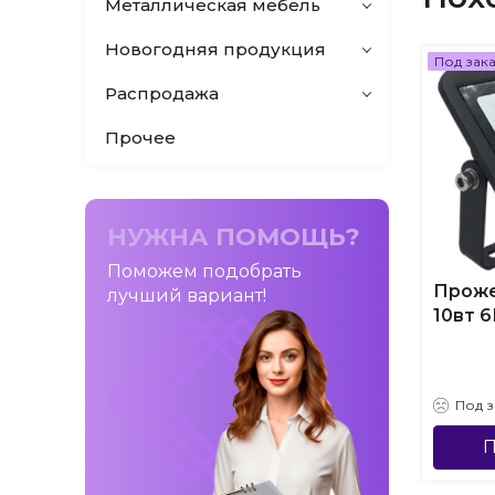
Металлическая мебель
Новогодняя продукция
Под зак
Распродажа
Прочее
НУЖНА ПОМОЩЬ?
Поможем подобрать
Проже
лучший вариант!
10вт 
Под з
П