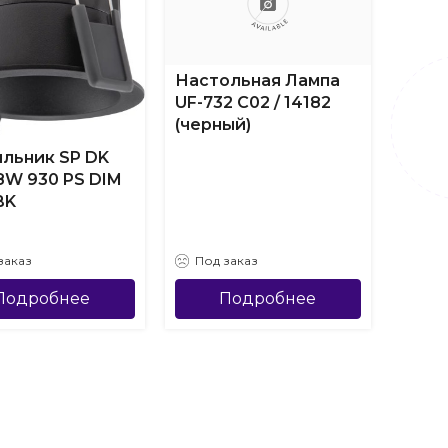
Настольная Лампа
UF-732 C02 / 14182
(черный)
льник SP DK
Пото
 8W 930 PS DIM
свет
BK
ДВО-
IP54-
заказ
Под заказ
Под
Подробнее
Подробнее