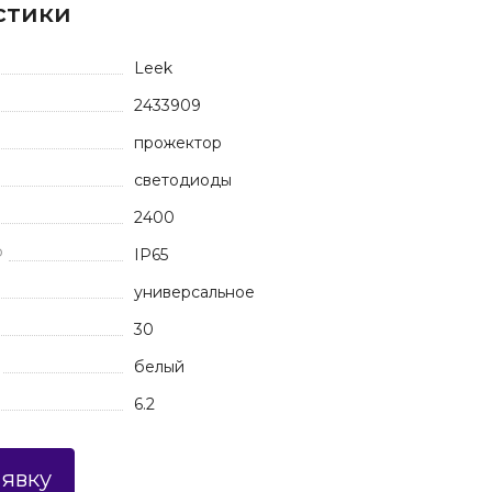
стики
Leek
2433909
прожектор
светодиоды
2400
P
IP65
универсальное
30
белый
6.2
аявку