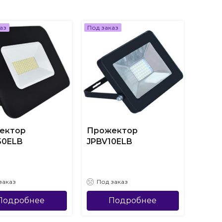
аз
Под заказ
Под за
ектор
Прожектор
Прож
50ELB
JPBV10ELB
JPBV
заказ
Под заказ
Под
Подробнее
Подробнее