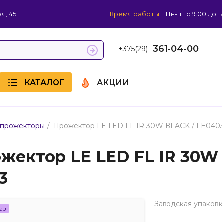
я, 45
Время работы:
Пн-пт с 9:00 до 1
361-04-00
+375(29)
КАТАЛОГ
АКЦИИ
/
 прожекторы
Прожектор LE LED FL IR 30W BLACK / LE040
жектор LE LED FL IR 30W
3
Заводская упаковк
аз